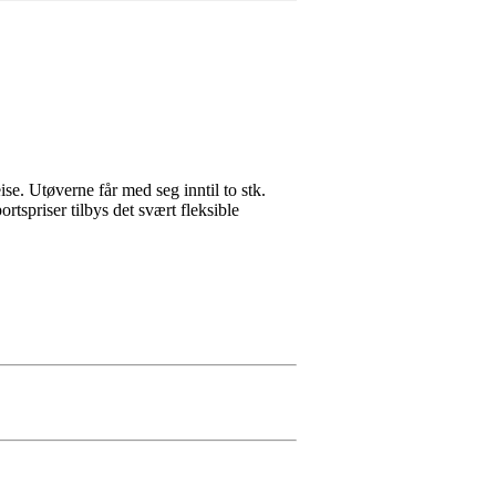
eise. Utøverne får med seg inntil to stk.
tspriser tilbys det svært fleksible