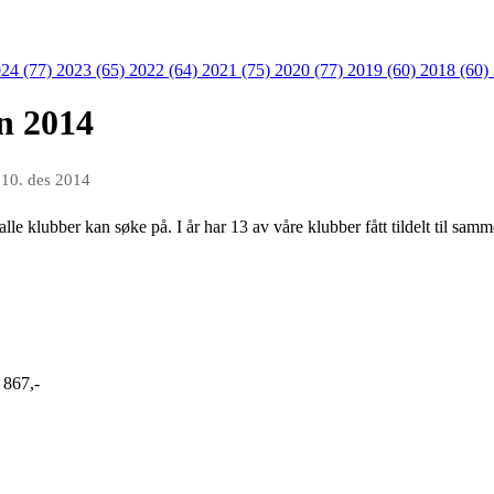
24 (77)
2023 (65)
2022 (64)
2021 (75)
2020 (77)
2019 (60)
2018 (60)
n 2014
n
10. des 2014
klubber kan søke på. I år har 13 av våre klubber fått tildelt til samm
 867,-