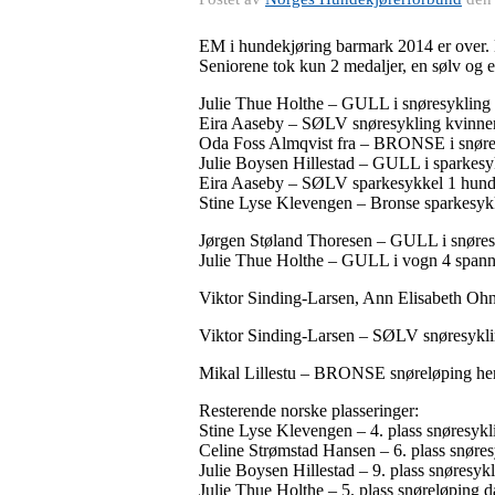
EM i hundekjøring barmark 2014 er over. No
Seniorene tok kun 2 medaljer, en sølv og 
Julie Thue Holthe – GULL i snøresykling 
Eira Aaseby – SØLV snøresykling kvinner
Oda Foss Almqvist fra – BRONSE i snøres
Julie Boysen Hillestad – GULL i sparkesy
Eira Aaseby – SØLV sparkesykkel 1 hund
Stine Lyse Klevengen – Bronse sparkesykk
Jørgen Støland Thoresen​ – GULL i snøresy
Julie Thue Holthe – GULL i​ vogn 4 spann
Viktor Sinding-Larsen, Ann Elisabeth Oh
Viktor Sinding-Larsen – SØLV snøresyklin
Mikal Lillestu – BRONSE snøreløping her
Resterende norske plasseringer:
Stine Lyse Klevengen – 4. plass snøresykl
Celine Strømstad Hansen – 6. plass snøres
Julie Boysen Hillestad – 9. plass snøresyk
Julie Thue Holthe – 5. plass snøreløping d