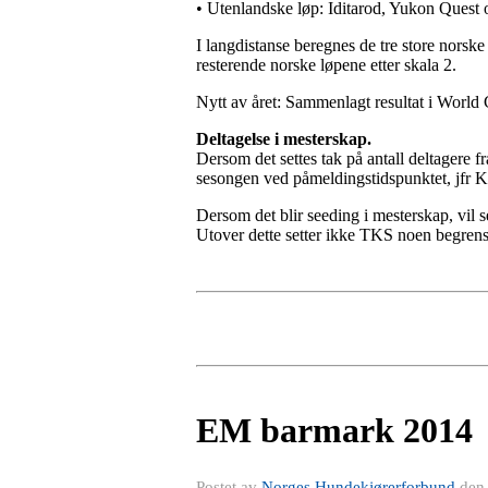
• Utenlandske løp: Iditarod, Yukon Ques
I langdistanse beregnes de tre store norsk
resterende norske løpene etter skala 2.
Nytt av året: Sammenlagt resultat i World
Deltagelse i mesterskap.
Dersom det settes tak på antall deltagere fra
sesongen ved påmeldingstidspunktet, jfr 
Dersom det blir seeding i mesterskap, vil s
Utover dette setter ikke TKS noen begrens
EM barmark 2014
Postet av
Norges Hundekjørerforbund
de