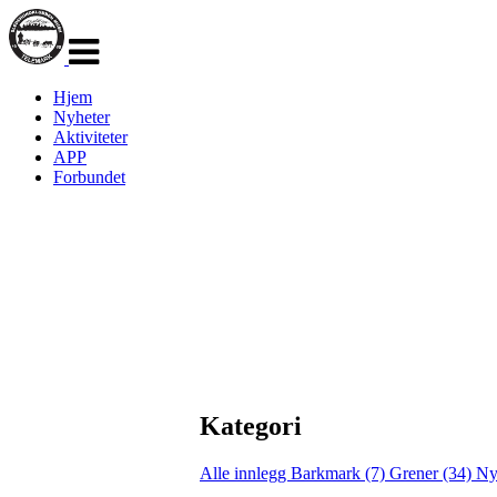
Veksle
navigasjon
Hjem
Nyheter
Aktiviteter
APP
Forbundet
Kategori
Alle innlegg
Barkmark (7)
Grener (34)
Ny