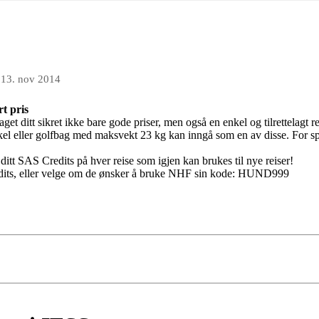
n
13. nov 2014
t pris
aget ditt sikret ikke bare gode priser, men også en enkel og tilrettelagt r
kel eller golfbag med maksvekt 23 kg kan inngå som en av disse. For spor
 ditt SAS Credits på hver reise som igjen kan brukes til nye reiser!
dits, eller velge om de ønsker å bruke NHF sin kode: HUND999