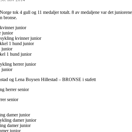
rge tok 4 gull og 11 medaljer​ totalt. 8 av medaljene var det juniorene
en bronse.
kvinner junior
 junior
ykling kvinner junior
kkel 1 hund junior
 junior
el 1 hund junior
kling herrer junior
 junior
nstad og Lena Boysen Hillestad – BRONSE i stafett
g herrer senior
rer senior
ing damer junior
ykling damer junior
ling damer junior
amer junior