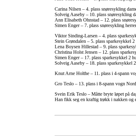
Carina Nilsen – 4. plass snøresykling dame
Solveig Aaseby – 10. plass snøresykling d
Ann Elisabeth Ohnstad – 12. plass snøres
Simen Enger – 7. plass snøresykling herrer
Viktor Sinding-Larsen – 4. plass sparkesy
Stein Grøndalen – 5. plass sparkesykkel 2
Lena Boysen Hillestad – 9. plass sparkes
Christina Holst Jensen – 12. plass sparke
Simen Enger – 17. plass sparkesykkel 2 h
Solveig Aaseby – 18. plass sparkesykkel 
Knut Arne Holthe – 11. plass i 4-spann v
Gro Teslo – 13. plass i 8-spann vogn Nor
Svein Erik Teslo – Måtte bryte løpet på dag
Han fikk seg en kraftig trøkk i nakken og