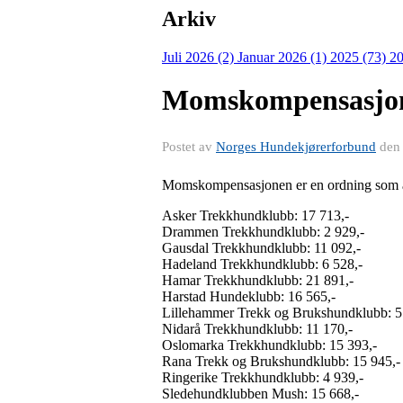
Arkiv
Juli 2026 (2)
Januar 2026 (1)
2025 (73)
20
Momskompensasjo
Postet av
Norges Hundekjørerforbund
de
Momskompensasjonen er en ordning som alle 
Asker Trekkhundklubb: 17 713,-
Drammen Trekkhundklubb: 2 929,-
Gausdal Trekkhundklubb: 11 092,-
Hadeland Trekkhundklubb: 6 528,-
Hamar Trekkhundklubb: 21 891,-
Harstad Hundeklubb: 16 565,-
Lillehammer Trekk og Brukshundklubb: 5
Nidarå Trekkhundklubb: 11 170,-
Oslomarka Trekkhundklubb: 15 393,-
Rana Trekk og Brukshundklubb: 15 945,-
Ringerike Trekkhundklubb: 4 939,-
Sledehundklubben Mush: 15 668,-