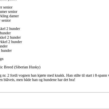
r senior
amer senior
ykling damer
 senior
kkel 2 hunder
 hunder
ykkel 2 hunder
sykkel 2 hunder
under
2 hunder
ogn
dic Breed (Siberian Husky)
 nr. 2 fordi vognen han kjørte med knakk. Han stilte til start i 8-spann v
 en blåveis, men både han og hundene har det bra!