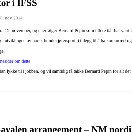
or i IFSS
n
6. nov 2014
fra 15. november, og etterfølger Bernard Pepin som i flere tiår har vær
g i utviklingen av norsk hundekjørersport, i tillegg til å ha konkurrert og
ge.
mesider om dette.
lykke til i jobben, og vil samtidig få takke Bernard Pepin for alt det h
Savalen arrangement – NM nordis