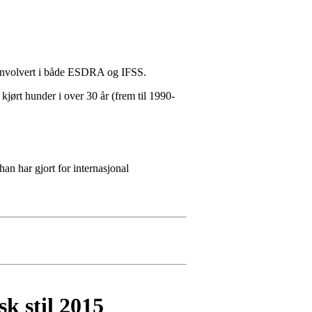
t involvert i både ESDRA og IFSS.
 kjørt hunder i over 30 år (frem til 1990-
an har gjort for internasjonal
k stil 2015