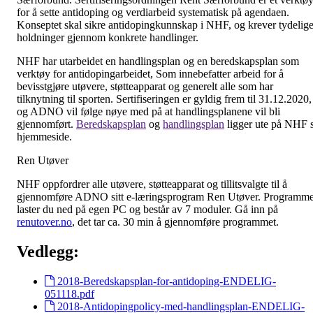
for å sette antidoping og verdiarbeid systematisk på agendaen.
Konseptet skal sikre antidopingkunnskap i NHF, og krever tydelig
holdninger gjennom konkrete handlinger.
NHF har utarbeidet en handlingsplan og en beredskapsplan som
verktøy for antidopingarbeidet, Som innebefatter arbeid for å
bevisstgjøre utøvere, støtteapparat og generelt alle som har
tilknytning til sporten. Sertifiseringen er gyldig frem til 31.12.2020,
og ADNO vil følge nøye med på at handlingsplanene vil bli
gjennomført.
Beredskapsplan
og
handlingsplan
ligger ute på NHF 
hjemmeside.
Ren Utøver
NHF oppfordrer alle utøvere, støtteapparat og tillitsvalgte til å
gjennomføre ADNO sitt e-læringsprogram Ren Utøver. Programme
laster du ned på egen PC og består av 7 moduler. Gå inn på
renutover.no
, det tar ca. 30 min å gjennomføre programmet.
Vedlegg:
2018-Beredskapsplan-for-antidoping-ENDELIG-
051118.pdf
2018-Antidopingpolicy-med-handlingsplan-ENDELIG-