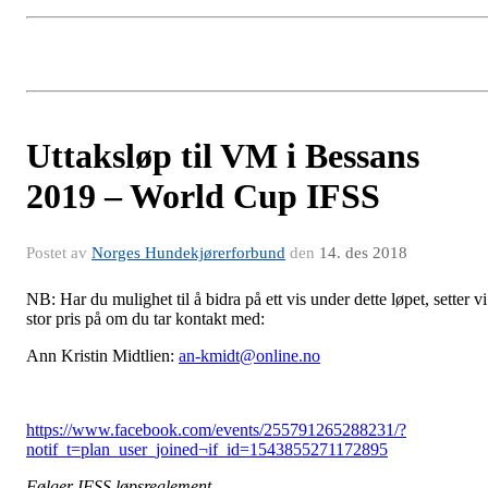
Uttaksløp til VM i Bessans
2019 – World Cup IFSS
Postet av
Norges Hundekjørerforbund
den
14. des 2018
NB: Har du mulighet til å bidra på ett vis under dette løpet, setter vi
stor pris på om du tar kontakt med:
Ann Kristin Midtlien:
an-kmidt@online.no
https://www.facebook.com/events/255791265288231/?
notif_t=plan_user_joined¬if_id=1543855271172895
Følger IFSS løpsreglement.