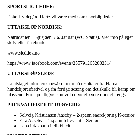
SPORTSLIG LEDER:
Ebbe Hvidegård Hartz vil være med som sportslig leder
UTTAKSLØP NORDISK:
Natrudstilen – Sjusjøen 5-6. Januar (WC-Status). Mer info på eget
skriv eller facebook:
www.sleddog.no
https://www.facebook.com/events/255791265288231/
UTTAKSLØP SLEDE:
Landslaget prioriteres også ser man på resultater fra Hamar
hundekjørerfestival og fra forrige sesong om det skulle bli kamp o
plassene. Forhåpentligvis kan vi få utvidet kvote om det trengs.
PREKVALIFISERTE UTØVERE:
Solveig Kristiansen Aaseby – 2-spann snørekjøring K-senior
Eira Aaseby – 4-spann fellesstart – Senior
Lena i 4- spann individuelt