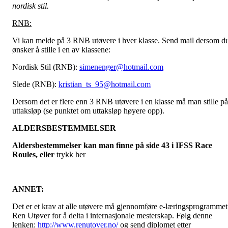
nordisk stil.
RNB:
Vi kan melde på 3 RNB utøvere i hver klasse. Send mail dersom d
ønsker å stille i en av klassene:
Nordisk Stil (RNB):
simenenger@hotmail.com
Slede (RNB):
kristian_ts_95@hotmail.com
Dersom det er flere enn 3 RNB utøvere i en klasse må man stille på
uttaksløp (se punktet om uttaksløp høyere opp).
ALDERSBESTEMMELSER
Aldersbestemmelser kan man finne på side 43 i IFSS Race
Roules, eller
trykk her
ANNET:
Det er et krav at alle utøvere må gjennomføre e-læringsprogrammet
Ren Utøver for å delta i internasjonale mesterskap. Følg denne
lenken:
http://www.renutover.no/
og send diplomet etter