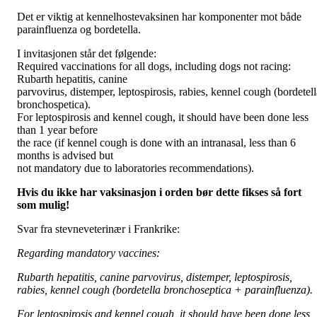
Det er viktig at kennelhostevaksinen har komponenter mot både
parainfluenza og bordetella.
I invitasjonen står det følgende:
Required vaccinations for all dogs, including dogs not racing:
Rubarth hepatitis, canine
parvovirus, distemper, leptospirosis, rabies, kennel cough (bordetell
bronchospetica).
For leptospirosis and kennel cough, it should have been done less
than 1 year before
the race (if kennel cough is done with an intranasal, less than 6
months is advised but
not mandatory due to laboratories recommendations).
Hvis du ikke har vaksinasjon i orden bør dette fikses så fort
som mulig!
Svar fra stevneveterinær i Frankrike:
Regarding mandatory vaccines:
Rubarth hepatitis, canine parvovirus, distemper, leptospirosis,
rabies, kennel cough (bordetella bronchoseptica + parainfluenza).
For leptospirosis and kennel cough, it should have been done less