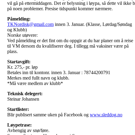
vil gå på ettermiddagen. Det er belysning i løypa, så dette vil ikke 
på noen problemer. Presise tidspunkt kommer nærmere.
Påmelding:
TKNordisk@gmail.com
innen 3. Januar. (Klasse, Lørdag/Søndag
og Klubb)
Norske utøvere:
Ved påmelding er det fint om du oppgir at du har planer om å reise
til VM dersom du kvalifiserer deg. I tillegg må vaksiner være på
plass.
Startavgift:
Kr. 275,- pr. løp
Betales inn til kontonr. innen 3. Januar : 78744200791
Merkes med fullt navn og klubb.
*Må være medlem av klubb*
Teknisk delegert:
Steinar Johansen
Startlister:
Blir publisert samme uken på Facebook og
www.sleddog.no
Løypetrase:
Avhengig av snø/føre.