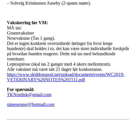
– Solveig Kristiansen Aaseby (2-spann snøre).
Vaksinering før VM:
MÅ tas:
Grunnvaksiner
Nesevaksine (Tas 1 gang).
Det er ingen konkrete overordnede føringer for hvor lenge
hunden(e) skal holdes i ro, det kan være store individuelle forskjell
på hvordan hunden reagerer. Dette må tas med behandlende
veterinær.
Leptospirose (skal tas 2 ganger med 4 ukers mellomrom).
Alle vaksiner må være tatt 21 dager før konkurranse.
https://www.sleddogsport.net/upload/document/events/WC2019-
VETERINARY%20NOTES%201511.pdf
For spørsmål:
TKNordisk@gmail.com
simenenger@hotmail.com