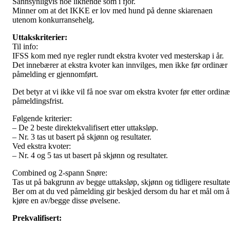
Sannsynligvis noe liknende som i fjor.
Minner om at det IKKE er lov med hund på denne skiarenaen
utenom konkurransehelg.
Uttakskriterier:
Til info:
IFSS kom med nye regler rundt ekstra kvoter ved mesterskap i år.
Det innebærer at ekstra kvoter kan innvilges, men ikke før ordinær
påmelding er gjennomført.
Det betyr at vi ikke vil få noe svar om ekstra kvoter før etter ordinæ
påmeldingsfrist.
Følgende kriterier:
– De 2 beste direktekvalifisert etter uttaksløp.
– Nr. 3 tas ut basert på skjønn og resultater.
Ved ekstra kvoter:
– Nr. 4 og 5 tas ut basert på skjønn og resultater.
Combined og 2-spann Snøre:
Tas ut på bakgrunn av begge uttaksløp, skjønn og tidligere resultate
Ber om at du ved påmelding gir beskjed dersom du har et mål om å
kjøre en av/begge disse øvelsene.
Prekvalifisert: