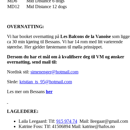
MD6
Mid Distance 6 dogs
MD12
Mid Distance 12 dogs
OVERNATTING:
Vi har booket overnatting på
Les Balcons de la Vanoise
som ligge
ca 30 min kjøring til Bessans. Vi har 14 rom med litt varierende
størrelse. Her gjelder førstemann til mølla prinsippet.
Dersom du har et mål om å kvalifisere deg til VM og ønsker
overnatting, send mail til:
Nordisk stil:
simenenger@hotmail.com
Slede:
kristian_ts_95@hotmail.com
Les mer om Bessans
her
LAGLEDERE:
Laila Leegaard: Tlf:
915 974 74
Mail: lleegaar@gmail.com
Katrine Foss: Tlf: 41506894 Mail: katrine@hafos.no