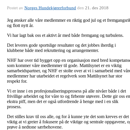
Postet av
Norges Hundekjørerforbund
den
21. des 2018
Jeg ønsker alle våre medlemmer en riktig god jul og et fremgangsri
og flott nytt år.
Vi har lagt bak oss et aktivt år med både fremgang og turbulens.
Det leveres gode sportslige resultater og det jobbes iherdig i
klubbene både med rekruttering og arrangementer.
NHF har over tid bygget opp en organisasjon med bred kompetans
som kommer våre medlemmer til gode. Mattilsynet er en viktig
samarbeidspartner, og NHF er stolte over at vi i samarbeid med vår
medlemmer har utarbeidet et regelverk som Mattilsynet har stor
respekt for.
Vi er inne i en profesjonaliseringsprosess på alle nivåer både i det
frivillige arbeidet og for våre to og firbente utøvere. Dette gir oss e
ekstra piff, men det er også utfordrende å henge med i en slik
prosess.
Det stilles krav til oss alle, og for å kunne yte det som kreves er det
viktig at vi greier å fokusere på de viktige og sentrale oppgavene, o
prøve å nedtone særbehovene.