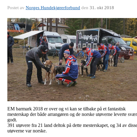
Postet av
Norges Hundekjørerforbund
den
31. okt 2018
EM barmark 2018 er over og vi kan se tilbake på et fantastisk
mesterskap der både arrangøren og de norske utøverne leverte svær
godt.
391 utøvere fra 21 land deltok på dette mesterskapet, og 34 av diss
utøverne var norske.