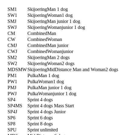
SM1
SkijoeringMan 1 dog
SW1
SkijoeringWoman1 dog
SMJ
SkijoeringMan junior 1 dog
SWJ
SkijoeringWomanjunior 1 dog
CM
CombinedMan
CW
CombinedWoman
CMJ
CombinedMan junior
CWJ
CombinedWomanjunior
SM2
SkijoeringMan 2 dogs
SW2
SkijoeringWoman2 dogs
MDSMW
SkijoeringMidDistance Man and Woman2 dogs
PM1
PulkaMan 1 dog
PW1
PulkaWoman1 dog
PMJ
PulkaMan junior 1 dog
PWJ
PulkaWomanjunior 1 dog
SP4
Sprint 4 dogs
SP4MS
Sprint 4 dogs Mass Start
SP4J
Sprint 4 dogs Junior
SP6
Sprint 6 dogs
SP8
Sprint 8 dogs
SPU
Sprint unlimited