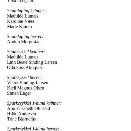
Ylva Leegaard
Snøreløping kvinner:
Mathilde Lutnæs
Karoline Næss
Marte Kjøren
Snøreløping herrer:
Audun Morgestad
Snøresykkel kvinner:
Mathilde Lutnæs
Linn Beate Sinding-Larsen
Oda Foss Almqvist
Snøresykkel herrer:
Viktor Sinding-Larsen
Kjell Magnus Olsen
Simen Enger
Sparkesykkel 1-hund kvinner:
Ann Elisabeth Ohnstad
Hilde Andresen
Trine Bjørnerås
Sparkesykkel 1-hund herrer: