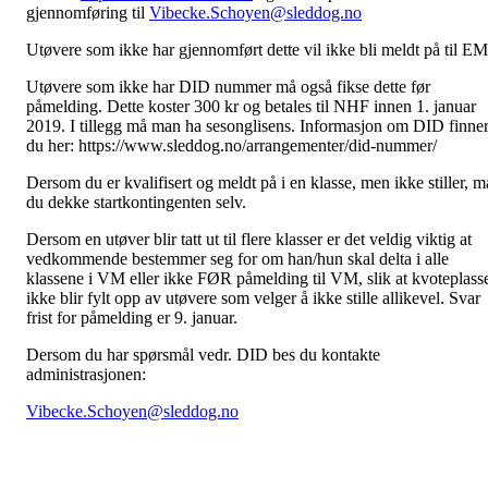
gjennomføring til
Vibecke.Schoyen@sleddog.no
Utøvere som ikke har gjennomført dette vil ikke bli meldt på til EM
Utøvere som ikke har DID nummer må også fikse dette før
påmelding. Dette koster 300 kr og betales til NHF innen 1. januar
2019. I tillegg må man ha sesonglisens. Informasjon om DID finne
du her: https://www.sleddog.no/arrangementer/did-nummer/
Dersom du er kvalifisert og meldt på i en klasse, men ikke stiller, m
du dekke startkontingenten selv.
Dersom en utøver blir tatt ut til flere klasser er det veldig viktig at
vedkommende bestemmer seg for om han/hun skal delta i alle
klassene i VM eller ikke FØR påmelding til VM, slik at kvoteplass
ikke blir fylt opp av utøvere som velger å ikke stille allikevel. Svar
frist for påmelding er 9. januar.
Dersom du har spørsmål vedr. DID bes du kontakte
administrasjonen:
Vibecke.Schoyen@sleddog.no