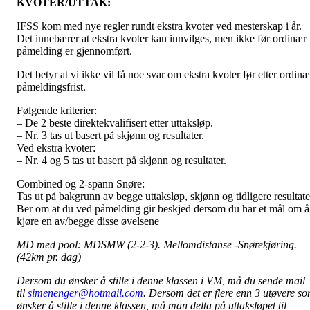
KVOTER/UTTAK:
IFSS kom med nye regler rundt ekstra kvoter ved mesterskap i år.
Det innebærer at ekstra kvoter kan innvilges, men ikke før ordinær
påmelding er gjennomført.
Det betyr at vi ikke vil få noe svar om ekstra kvoter før etter ordinæ
påmeldingsfrist.
Følgende kriterier:
– De 2 beste direktekvalifisert etter uttaksløp.
– Nr. 3 tas ut basert på skjønn og resultater.
Ved ekstra kvoter:
– Nr. 4 og 5 tas ut basert på skjønn og resultater.
Combined og 2-spann Snøre:
Tas ut på bakgrunn av begge uttaksløp, skjønn og tidligere resultate
Ber om at du ved påmelding gir beskjed dersom du har et mål om å
kjøre en av/begge disse øvelsene
MD med pool: MDSMW (2-2-3). Mellomdistanse -Snørekjøring.
(42km pr. dag)
Dersom du ønsker å stille i denne klassen i VM, må du sende mail
til
simenenger@hotmail.com
. Dersom det er flere enn 3 utøvere s
ønsker å stille i denne klassen, må man delta på uttaksløpet til