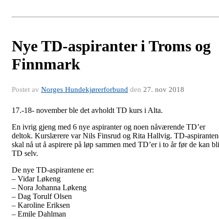
Nye TD-aspiranter i Troms og
Finnmark
Postet av
Norges Hundekjørerforbund
den
27. nov 2018
17.-18- november ble det avholdt TD kurs i Alta.
En ivrig gjeng med 6 nye aspiranter og noen nåværende TD’er
deltok. Kurslærere var Nils Finsrud og Rita Hallvig. TD-aspiranten
skal nå ut å aspirere på løp sammen med TD’er i to år før de kan bl
TD selv.
De nye TD-aspirantene er:
– Vidar Løkeng
– Nora Johanna Løkeng
– Dag Torulf Olsen
– Karoline Eriksen
– Emile Dahlman