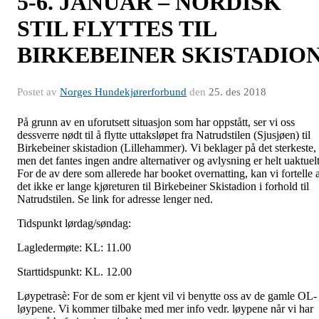
5-6. JANUAR – NORDISK
STIL FLYTTES TIL
BIRKEBEINER SKISTADIO
Postet av
Norges Hundekjørerforbund
den
25. des 2018
På grunn av en uforutsett situasjon som har oppstått, ser vi oss
dessverre nødt til å flytte uttaksløpet fra Natrudstilen (Sjusjøen) til
Birkebeiner skistadion (Lillehammer). Vi beklager på det sterkeste,
men det fantes ingen andre alternativer og avlysning er helt uaktuelt
For de av dere som allerede har booket overnatting, kan vi fortelle a
det ikke er lange kjøreturen til Birkebeiner Skistadion i forhold til
Natrudstilen. Se link for adresse lenger ned.
Tidspunkt lørdag/søndag:
Lagledermøte: KL: 11.00
Starttidspunkt: KL. 12.00
Løypetrasè: For de som er kjent vil vi benytte oss av de gamle OL-
løypene. Vi kommer tilbake med mer info vedr. løypene når vi har