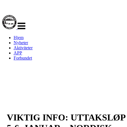
Veksle
navigasjon
Hjem
Nyheter
Aktiviteter
APP
Forbundet
VIKTIG INFO: UTTAKSLØP