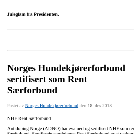
Juleglam fra Presidenten.
Norges Hundekjørerforbund
sertifisert som Rent
Særforbund
Postet av
Norges Hundekjørerforbund
den
18. des 2018
NHF Rent Særforbund
Antidoping Norge (ADNO) har evaluert og sertifisert NHF som re
Særforbund. Sertifiseringsordningen Rent Særforbund er et verktø