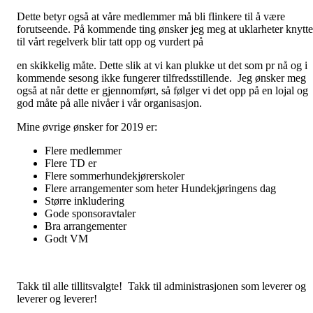
Dette betyr også at våre medlemmer må bli flinkere til å være
forutseende. På kommende ting ønsker jeg meg at uklarheter knytte
til vårt regelverk blir tatt opp og vurdert på
en skikkelig måte. Dette slik at vi kan plukke ut det som pr nå og i
kommende sesong ikke fungerer tilfredsstillende. Jeg ønsker meg
også at når dette er gjennomført, så følger vi det opp på en lojal og
god måte på alle nivåer i vår organisasjon.
Mine øvrige ønsker for 2019 er:
Flere medlemmer
Flere TD er
Flere sommerhundekjørerskoler
Flere arrangementer som heter Hundekjøringens dag
Større inkludering
Gode sponsoravtaler
Bra arrangementer
Godt VM
Takk til alle tillitsvalgte! Takk til administrasjonen som leverer og
leverer og leverer!