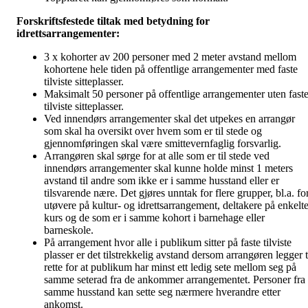
Forskriftsfestede tiltak med betydning for
idrettsarrangementer:
3 x kohorter av 200 personer med 2 meter avstand mellom
kohortene hele tiden på offentlige arrangementer med faste
tilviste sitteplasser.
Maksimalt 50 personer på offentlige arrangementer uten fast
tilviste sitteplasser.
Ved innendørs arrangementer skal det utpekes en arrangør
som skal ha oversikt over hvem som er til stede og
gjennomføringen skal være smittevernfaglig forsvarlig.
Arrangøren skal sørge for at alle som er til stede ved
innendørs arrangementer skal kunne holde minst 1 meters
avstand til andre som ikke er i samme husstand eller er
tilsvarende nære. Det gjøres unntak for flere grupper, bl.a. fo
utøvere på kultur- og idrettsarrangement, deltakere på enkelt
kurs og de som er i samme kohort i barnehage eller
barneskole.
På arrangement hvor alle i publikum sitter på faste tilviste
plasser er det tilstrekkelig avstand dersom arrangøren legger t
rette for at publikum har minst ett ledig sete mellom seg på
samme seterad fra de ankommer arrangementet. Personer fra
samme husstand kan sette seg nærmere hverandre etter
ankomst.