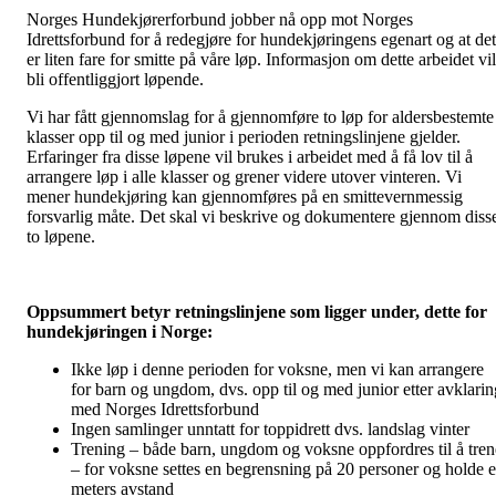
Norges Hundekjørerforbund jobber nå opp mot Norges
Idrettsforbund for å redegjøre for hundekjøringens egenart og at det
er liten fare for smitte på våre løp. Informasjon om dette arbeidet vil
bli offentliggjort løpende.
Vi har fått gjennomslag for å gjennomføre to løp for aldersbestemte
klasser opp til og med junior i perioden retningslinjene gjelder.
Erfaringer fra disse løpene vil brukes i arbeidet med å få lov til å
arrangere løp i alle klasser og grener videre utover vinteren. Vi
mener hundekjøring kan gjennomføres på en smittevernmessig
forsvarlig måte. Det skal vi beskrive og dokumentere gjennom diss
to løpene.
Oppsummert betyr retningslinjene som ligger under, dette for
hundekjøringen i Norge:
Ikke løp i denne perioden for voksne, men vi kan arrangere
for barn og ungdom, dvs. opp til og med junior etter avklarin
med Norges Idrettsforbund
Ingen samlinger unntatt for toppidrett dvs. landslag vinter
Trening – både barn, ungdom og voksne oppfordres til å tren
– for voksne settes en begrensning på 20 personer og holde 
meters avstand