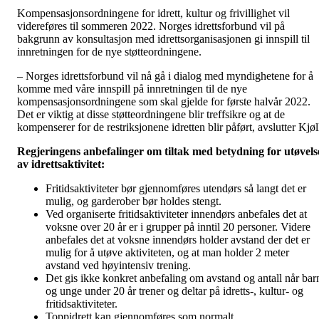
Kompensasjonsordningene for idrett, kultur og frivillighet vil
videreføres til sommeren 2022. Norges idrettsforbund vil på
bakgrunn av konsultasjon med idrettsorganisasjonen gi innspill til
innretningen for de nye støtteordningene.
– Norges idrettsforbund vil nå gå i dialog med myndighetene for å
komme med våre innspill på innretningen til de nye
kompensasjonsordningene som skal gjelde for første halvår 2022.
Det er viktig at disse støtteordningene blir treffsikre og at de
kompenserer for de restriksjonene idretten blir påført, avslutter Kjøl
Regjeringens anbefalinger om tiltak med betydning for utøvels
av idrettsaktivitet:
Fritidsaktiviteter bør gjennomføres utendørs så langt det er
mulig, og garderober bør holdes stengt.
Ved organiserte fritidsaktiviteter innendørs anbefales det at
voksne over 20 år er i grupper på inntil 20 personer. Videre
anbefales det at voksne innendørs holder avstand der det er
mulig for å utøve aktiviteten, og at man holder 2 meter
avstand ved høyintensiv trening.
Det gis ikke konkret anbefaling om avstand og antall når bar
og unge under 20 år trener og deltar på idretts-, kultur- og
fritidsaktiviteter.
Toppidrett kan gjennomføres som normalt.