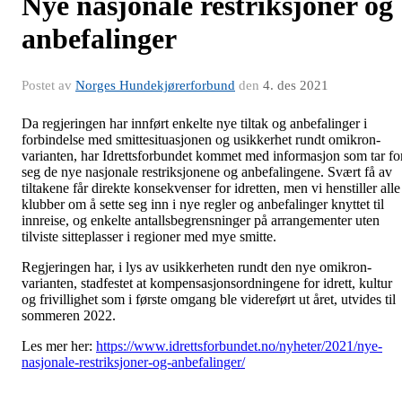
Nye nasjonale restriksjoner og
anbefalinger
Postet av
Norges Hundekjørerforbund
den
4. des 2021
Da regjeringen har innført enkelte nye tiltak og anbefalinger i
forbindelse med smittesituasjonen og usikkerhet rundt omikron-
varianten, har Idrettsforbundet kommet med informasjon som tar fo
seg de nye nasjonale restriksjonene og anbefalingene. Svært få av
tiltakene får direkte konsekvenser for idretten, men vi henstiller alle
klubber om å sette seg inn i nye regler og anbefalinger knyttet til
innreise, og enkelte antallsbegrensninger på arrangementer uten
tilviste sitteplasser i regioner med mye smitte.
Regjeringen har, i lys av usikkerheten rundt den nye omikron-
varianten, stadfestet at kompensasjonsordningene for idrett, kultur
og frivillighet som i første omgang ble videreført ut året, utvides til
sommeren 2022.
Les mer her:
https://www.idrettsforbundet.no/nyheter/2021/nye-
nasjonale-restriksjoner-og-anbefalinger/