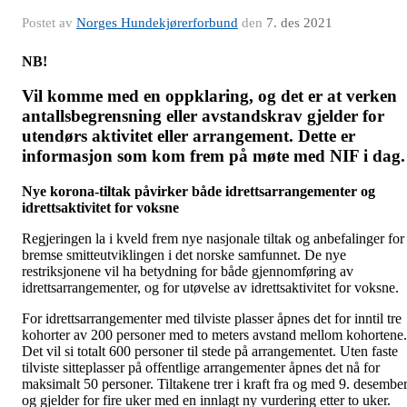
Postet av
Norges Hundekjørerforbund
den
7. des 2021
NB!
Vil komme med en oppklaring, og det er at verken
antallsbegrensning eller avstandskrav gjelder for
utendørs aktivitet eller arrangement. Dette er
informasjon som kom frem på møte med NIF i dag.
Nye korona-tiltak påvirker både idrettsarrangementer og
idrettsaktivitet for voksne
Regjeringen la i kveld frem nye nasjonale tiltak og anbefalinger for
bremse smitteutviklingen i det norske samfunnet. De nye
restriksjonene vil ha betydning for både gjennomføring av
idrettsarrangementer, og for utøvelse av idrettsaktivitet for voksne.
For idrettsarrangementer med tilviste plasser åpnes det for inntil tre
kohorter av 200 personer med to meters avstand mellom kohortene.
Det vil si totalt 600 personer til stede på arrangementet. Uten faste
tilviste sitteplasser på offentlige arrangementer åpnes det nå for
maksimalt 50 personer. Tiltakene trer i kraft fra og med 9. desembe
og gjelder for fire uker med en innlagt ny vurdering etter to uker.