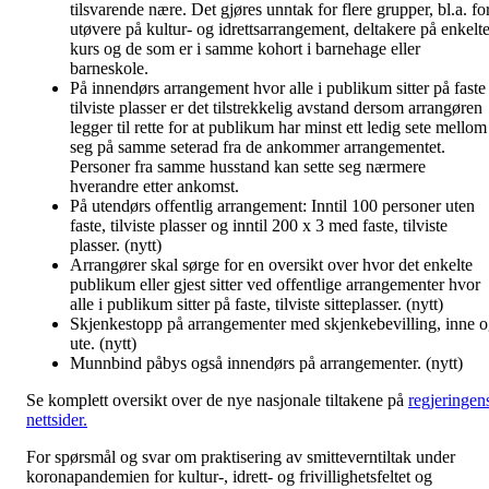
tilsvarende nære. Det gjøres unntak for flere grupper, bl.a. fo
utøvere på kultur- og idrettsarrangement, deltakere på enkelt
kurs og de som er i samme kohort i barnehage eller
barneskole.
På innendørs arrangement hvor alle i publikum sitter på faste
tilviste plasser er det tilstrekkelig avstand dersom arrangøren
legger til rette for at publikum har minst ett ledig sete mellom
seg på samme seterad fra de ankommer arrangementet.
Personer fra samme husstand kan sette seg nærmere
hverandre etter ankomst.
På utendørs offentlig arrangement: Inntil 100 personer uten
faste, tilviste plasser og inntil 200 x 3 med faste, tilviste
plasser. (nytt)
Arrangører skal sørge for en oversikt over hvor det enkelte
publikum eller gjest sitter ved offentlige arrangementer hvor
alle i publikum sitter på faste, tilviste sitteplasser. (nytt)
Skjenkestopp på arrangementer med skjenkebevilling, inne 
ute. (nytt)
Munnbind påbys også innendørs på arrangementer. (nytt)
Se komplett oversikt over de nye nasjonale tiltakene på
regjeringen
nettsider.
For spørsmål og svar om praktisering av smitteverntiltak under
koronapandemien for kultur-, idrett- og frivillighetsfeltet og