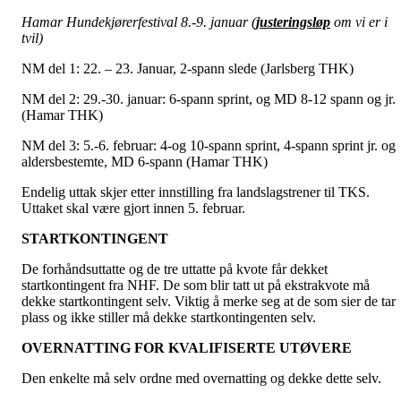
Hamar Hundekjørerfestival 8.-9. januar (
justeringsløp
om vi er i
tvil)
NM del 1: 22. – 23. Januar, 2-spann slede (Jarlsberg THK)
NM del 2: 29.-30. januar: 6-spann sprint, og MD 8-12 spann og jr.
(Hamar THK)
NM del 3: 5.-6. februar: 4-og 10-spann sprint, 4-spann sprint jr. og
aldersbestemte, MD 6-spann (Hamar THK)
Endelig uttak skjer etter innstilling fra landslagstrener til TKS.
Uttaket skal være gjort innen 5. februar.
STARTKONTINGENT
De forhåndsuttatte og de tre uttatte på kvote får dekket
startkontingent fra NHF. De som blir tatt ut på ekstrakvote må
dekke startkontingent selv. Viktig å merke seg at de som sier de tar
plass og ikke stiller må dekke startkontingenten selv.
OVERNATTING FOR KVALIFISERTE UTØVERE
Den enkelte må selv ordne med overnatting og dekke dette selv.