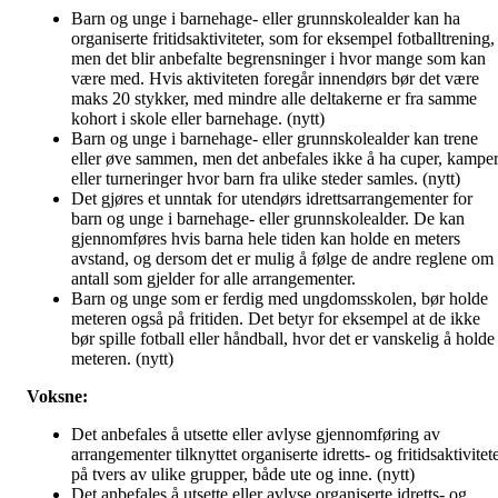
Barn og unge i barnehage- eller grunnskolealder kan ha
organiserte fritidsaktiviteter, som for eksempel fotballtrening,
men det blir anbefalte begrensninger i hvor mange som kan
være med. Hvis aktiviteten foregår innendørs bør det være
maks 20 stykker, med mindre alle deltakerne er fra samme
kohort i skole eller barnehage. (nytt)
Barn og unge i barnehage- eller grunnskolealder kan trene
eller øve sammen, men det anbefales ikke å ha cuper, kampe
eller turneringer hvor barn fra ulike steder samles. (nytt)
Det gjøres et unntak for utendørs idrettsarrangementer for
barn og unge i barnehage- eller grunnskolealder. De kan
gjennomføres hvis barna hele tiden kan holde en meters
avstand, og dersom det er mulig å følge de andre reglene om
antall som gjelder for alle arrangementer.
Barn og unge som er ferdig med ungdomsskolen, bør holde
meteren også på fritiden. Det betyr for eksempel at de ikke
bør spille fotball eller håndball, hvor det er vanskelig å holde
meteren. (nytt)
Voksne:
Det anbefales å utsette eller avlyse gjennomføring av
arrangementer tilknyttet organiserte idretts- og fritidsaktivitet
på tvers av ulike grupper, både ute og inne. (nytt)
Det anbefales å utsette eller avlyse organiserte idretts- og