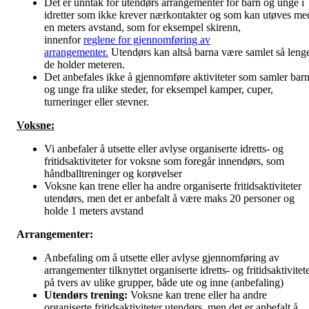
Det er unntak for utendørs arrangementer for barn og unge i
idretter som ikke krever nærkontakter og som kan utøves me
en meters avstand, som for eksempel skirenn,
innenfor
reglene for gjennomføring av
arrangementer.
Utendørs kan altså barna være samlet så leng
de holder meteren.
Det anbefales ikke å gjennomføre aktiviteter som samler bar
og unge fra ulike steder, for eksempel kamper, cuper,
turneringer eller stevner.
Voksne:
Vi anbefaler å utsette eller avlyse organiserte idretts- og
fritidsaktiviteter for voksne som foregår innendørs, som
håndballtreninger og korøvelser
Voksne kan trene eller ha andre organiserte fritidsaktiviteter
utendørs, men det er anbefalt å være maks 20 personer og
holde 1 meters avstand
Arrangementer:
Anbefaling om å utsette eller avlyse gjennomføring av
arrangementer tilknyttet organiserte idretts- og fritidsaktivitet
på tvers av ulike grupper, både ute og inne (anbefaling)
Utendørs trening:
Voksne kan trene eller ha andre
organiserte fritidsaktiviteter utendørs, men det er anbefalt å