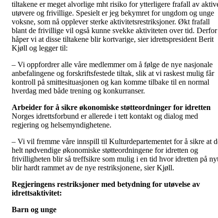
tiltakene er meget alvorlige mht risiko for ytterligere frafall av aktiv
utøvere og frivillige. Spesielt er jeg bekymret for ungdom og unge
voksne, som nå opplever sterke aktivitetsrestriksjoner. Økt frafall
blant de frivillige vil også kunne svekke aktiviteten over tid. Derfor
håper vi at disse tiltakene blir kortvarige, sier idrettspresident Berit
Kjøll og legger til:
– Vi oppfordrer alle våre medlemmer om å følge de nye nasjonale
anbefalingene og forskriftsfestede tiltak, slik at vi raskest mulig får
kontroll på smittesituasjonen og kan komme tilbake til en normal
hverdag med både trening og konkurranser.
Arbeider for å sikre økonomiske støtteordninger for idretten
Norges idrettsforbund er allerede i tett kontakt og dialog med
regjering og helsemyndighetene.
– Vi vil fremme våre innspill til Kulturdepartementet for å sikre at d
helt nødvendige økonomiske støtteordningene for idretten og
frivilligheten blir så treffsikre som mulig i en tid hvor idretten på ny
blir hardt rammet av de nye restriksjonene, sier Kjøll.
Regjeringens restriksjoner med betydning for utøvelse av
idrettsaktivitet:
Barn og unge