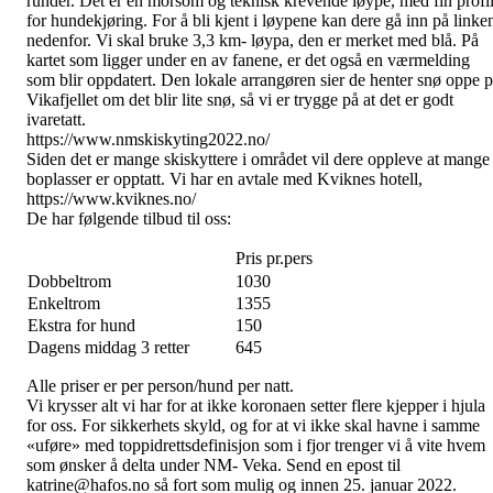
runder. Det er en morsom og teknisk krevende løype, med fin profi
for hundekjøring. For å bli kjent i løypene kan dere gå inn på linke
nedenfor. Vi skal bruke 3,3 km- løypa, den er merket med blå. På
kartet som ligger under en av fanene, er det også en værmelding
som blir oppdatert. Den lokale arrangøren sier de henter snø oppe 
Vikafjellet om det blir lite snø, så vi er trygge på at det er godt
ivaretatt.
https://www.nmskiskyting2022.no/
Siden det er mange skiskyttere i området vil dere oppleve at mange
boplasser er opptatt. Vi har en avtale med Kviknes hotell,
https://www.kviknes.no/
De har følgende tilbud til oss:
Pris pr.pers
Dobbeltrom
1030
Enkeltrom
1355
Ekstra for hund
150
Dagens middag 3 retter
645
Alle priser er per person/hund per natt.
Vi krysser alt vi har for at ikke koronaen setter flere kjepper i hjula
for oss. For sikkerhets skyld, og for at vi ikke skal havne i samme
«uføre» med toppidrettsdefinisjon som i fjor trenger vi å vite hvem
som ønsker å delta under NM- Veka. Send en epost til
katrine@hafos.no så fort som mulig og innen 25. januar 2022.