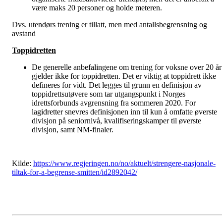
være maks 20 personer og holde meteren.
Dvs. utendørs trening er tillatt, men med antallsbegrensning og
avstand
Toppidretten
De generelle anbefalingene om trening for voksne over 20 år
gjelder ikke for toppidretten. Det er viktig at toppidrett ikke
defineres for vidt. Det legges til grunn en definisjon av
toppidrettsutøvere som tar utgangspunkt i Norges
idrettsforbunds avgrensning fra sommeren 2020. For
lagidretter snevres definisjonen inn til kun å omfatte øverste
divisjon på seniornivå, kvalifiseringskamper til øverste
divisjon, samt NM-finaler.
Kilde:
https://www.regjeringen.no/no/aktuelt/strengere-nasjonale-
tiltak-for-a-begrense-smitten/id2892042/