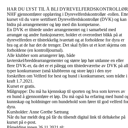
HAR DU LYST TIL Å BLI DYREVELFERDSKONTROLLØR
NHF gjennomfører opplæring i Dyrevelferdskontrollør -rollen. Ette
kurset vil du være sertifisert Dyrevelferdskontrollør (DVK) og kan
bidra på arrangementer og løp med din kompetanse.
En DVK er tilstede under arrangementet og i samarbeid med
arrangør og andre funksjonærer, holder et overordnet blikk på at
dyrevelferden er tilstrekkelig ivaretatt og at forholdene for dyra er
bra og at de har det de trenger. Det skal fylles ut et kort skjema om
forholdene (en kontrolljournal).
Alle klubber som arrangerer løp, både
lavterskel/breddearrangementer og større løp bør utdanne en eller
flere DVK-er, da det er et pålegg om tilstedeværelse av DVK på al
typer konkurranser (små klubbrenn og store løp) i den nye
forskriften om Velferd for hest og hund i konkurranser, som trådte i
kraft 1.7.2021.
Kurset er gratis.
Målgruppe: Du må ha kjennskap til sporten og hva som kreves av
en hund å gjennomføre et løp. Du må også ha erfaring med hund o
kunnskap og holdninger om hundehold som fører til god velferd fo
dyra.
Kursholder: Anne Grethe Sætrang
Når du har meldt deg på får du tilsendt digital link til deltakelse på
kurset på e-post.
Påmelding innen 26.11.2021 til: