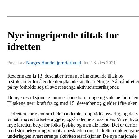
Nye inngripende tiltak for
idretten
Postet av
Norges Hundekjørerforbund
den
13. des 2021
Regjeringen la 13. desember frem nye inngripende tiltak og
restriksjoner for å endre den økende smitten i Norge. Nå må idrette
på ny forholde seg til svært strenge aktivitetsrestriksjoner.
De nye restriksjonene rammer både barn, unge og voksne i idretten
Tiltakene trer i kraft fra og med 15. desember og gjelder i fire uker.
– Idretten har gjennom hele pandemien opptrådt ansvarlig, og det vi
vi naturligvis fortsette å gjøre, også i denne situasjonen. Vi vet hvor
mye idretten betyr for folks fysiske og mentale helse. Det er derfor
med stor bekymring vi mottar beskjeden om at idretten nok en gan
underlegges svært strenge aktivitetsrestriksjoner. De nye nasjonale