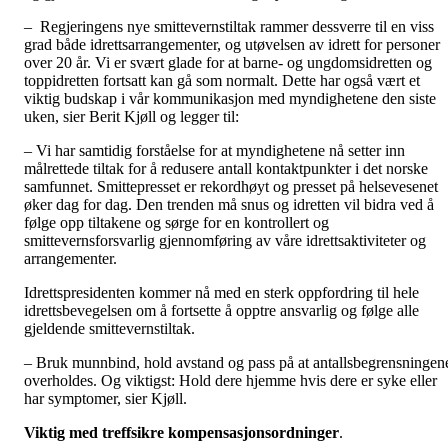
– Regjeringens nye smittevernstiltak rammer dessverre til en viss
grad både idrettsarrangementer, og utøvelsen av idrett for personer
over 20 år. Vi er svært glade for at barne- og ungdomsidretten og
toppidretten fortsatt kan gå som normalt. Dette har også vært et
viktig budskap i vår kommunikasjon med myndighetene den siste
uken, sier Berit Kjøll og legger til:
– Vi har samtidig forståelse for at myndighetene nå setter inn
målrettede tiltak for å redusere antall kontaktpunkter i det norske
samfunnet. Smittepresset er rekordhøyt og presset på helsevesenet
øker dag for dag. Den trenden må snus og idretten vil bidra ved å
følge opp tiltakene og sørge for en kontrollert og
smittevernsforsvarlig gjennomføring av våre idrettsaktiviteter og
arrangementer.
Idrettspresidenten kommer nå med en sterk oppfordring til hele
idrettsbevegelsen om å fortsette å opptre ansvarlig og følge alle
gjeldende smittevernstiltak.
– Bruk munnbind, hold avstand og pass på at antallsbegrensningen
overholdes. Og viktigst: Hold dere hjemme hvis dere er syke eller
har symptomer, sier Kjøll.
Viktig med treffsikre kompensasjonsordninger
.