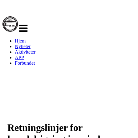
Veksle
navigasjon
Hjem
Nyheter
Aktiviteter
APP
Forbundet
Retningslinjer for