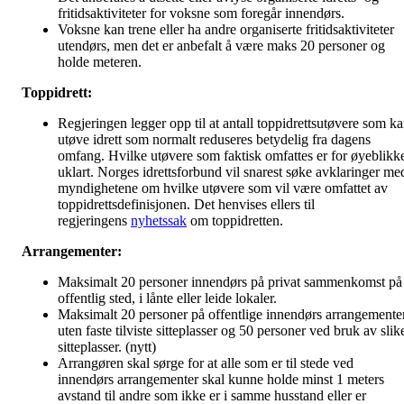
fritidsaktiviteter for voksne som foregår innendørs.
Voksne kan trene eller ha andre organiserte fritidsaktiviteter
utendørs, men det er anbefalt å være maks 20 personer og
holde meteren.
Toppidrett:
Regjeringen legger opp til at antall toppidrettsutøvere som k
utøve idrett som normalt reduseres betydelig fra dagens
omfang. Hvilke utøvere som faktisk omfattes er for øyeblikk
uklart. Norges idrettsforbund vil snarest søke avklaringer me
myndighetene om hvilke utøvere som vil være omfattet av
toppidrettsdefinisjonen. Det henvises ellers til
regjeringens
nyhetssak
om toppidretten.
Arrangementer:
Maksimalt 20 personer innendørs på privat sammenkomst på
offentlig sted, i lånte eller leide lokaler.
Maksimalt 20 personer på offentlige innendørs arrangemente
uten faste tilviste sitteplasser og 50 personer ved bruk av slik
sitteplasser. (nytt)
Arrangøren skal sørge for at alle som er til stede ved
innendørs arrangementer skal kunne holde minst 1 meters
avstand til andre som ikke er i samme husstand eller er