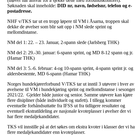
(utøver har ansvar for å sjekke dette med forbundskontoret).
Søknaden skal inneholde:
DID
nr
, navn,
fødselsnr
, telefon og e-
postadresse.
NHF v/TKS tar ut en tropp løpere til VM i Åsarna, troppen skal
dekke de øvelser som blir satt opp i NM slede sprint og
mellomdistanse.
NM del 1: 22. – 23. Januar, 2-spann slede (Jarlsberg THK)
NM del 2: 29.-30. januar: 6-spann sprint, og MD 8-12 spann og jr.
(Hamar THK)
NM del 3: 5.-6. februar: 4-og 10-spann sprint, 4-spann sprint jr. og
aldersbestemte, MD 6-spann (Hamar THK)
Norges hundekjørerforbund V/TKS tar ut inntil 3 utøvere i hver av
øvelsene til VM i hundekjøring sprint og mellomdistanse i sesonge
2021/22. Gjelder både junior og senior. Samme utøvere kan kjøre
flere disipliner (både individuelt og stafett). I tillegg kommer
eventuelle forhåndsuttatte fra IFSS ut fra tidligere resultater og
eventuell ekstratildeling av nasjonale kvoteplasser i øvelser der vi
har flere medaljekandidater.
TKS vil innstille på at det søkes om ekstra kvoter i klasser der vi ha
flere medaljekandidater enn kvoteplasser.