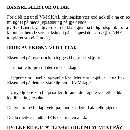
BASISREGLER FOR UTTAK
For å bli tatt ut til VM SKAL ekvipasjen vær god nok til å ha en re
mulighet på medaljeplassering på gjeldende
øvelse
.
Landslagsutøvere kan få klarsignal på tidlig tidspunkt for å
kunne forberede seg maksimalt på sin spesialdistanse (jfr. NHF
toppidrettsmodell uttak).
BRUK AV SKJØNN VED UTTAK
Eksempel på hva som kan legges i begrepet skjønn: –
– Tidligere toppresultater i mesterskap
– Løpere som innehar spesielle kvaliteter som laget har bruk for.
Eksempel på dette er stafettløpere til VM-laget
– Unge løpere kan bli prioritert foran eldre løpere ved ellers like
kvalifiseringsresultat.
Det vil kunne bli lagt vekt på hundestallen til aktuelle løpere.
Det bemerkes at uttak IKKE er matematikk.
HVILKE RESULTAT LEGGES DET MEST VEKT PÅ?