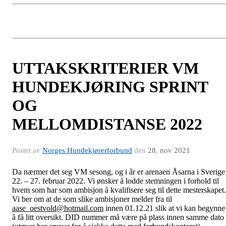
UTTAKSKRITERIER VM
HUNDEKJØRING SPRINT
OG
MELLOMDISTANSE 2022
Postet av
Norges Hundekjørerforbund
den
28. nov 2021
Da nærmer det seg VM sesong, og i år er arenaen Åsarna i Sverige
22. – 27. februar 2022. Vi ønsker å lodde stemningen i forhold til
hvem som har som ambisjon å kvalifisere seg til dette mesterskapet.
Vi ber om at de som slike ambisjoner melder fra til
aase_oestvold@hotmail.com
innen 01.12.21 slik at vi kan begynne
å få litt oversikt. DID nummer må være på plass innen samme dato