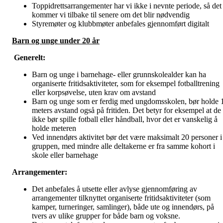
Toppidrettsarrangementer har vi ikke i nevnte periode, så det
kommer vi tilbake til senere om det blir nødvendig
Styremøter og klubbmøter anbefales gjennomført digitalt
Barn og unge under 20 år
Generelt:
Barn og unge i barnehage- eller grunnskolealder kan ha
organiserte fritidsaktiviteter, som for eksempel fotballtrening
eller korpsøvelse, uten krav om avstand
Barn og unge som er ferdig med ungdomsskolen, bør holde 
meters avstand også på fritiden. Det betyr for eksempel at de
ikke bør spille fotball eller håndball, hvor det er vanskelig å
holde meteren
Ved innendørs aktivitet bør det være maksimalt 20 personer i
gruppen, med mindre alle deltakerne er fra samme kohort i
skole eller barnehage
Arrangementer:
Det anbefales å utsette eller avlyse gjennomføring av
arrangementer tilknyttet organiserte fritidsaktiviteter (som
kamper, turneringer, samlinger), både ute og innendørs, på
tvers av ulike grupper for både barn og voksne.