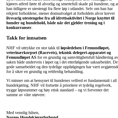
kjørers atferd førte til alvorlig og smertefull skade på hundene, og a
han tidligere er utestengt fra flere løp i utlandet. Selv om han har
erkjent forholdene, mener domsutvalget at forholdets alvor krever
livsvarig utestengelse fra all idrettsaktivitet i Norge knyttet til
hunder og hundehold, både når det gjelder trening og i
konkurranser
.
Takk for innsatsen
NHF vil uttrykke en stor takk til
løpsledelsen i Femundløpet,
veterinærkorpset (Racevets), teknisk delegert-apparatet og
Femundløpet AS
for en grundig og samvittighetsfull håndtering a
saken både underveis i løpet og i det etterfølgende saksarbeidet. De
gode samarbeidet og den tydelige oppfølgingen har vært avgjørend
for å sikre en grundig og rettferdig behandling.
Vi minner om at hensynet til hundenes velferd er fundamentalt i all
hundekjøring. NHF vil fortsette å prioritere et tydelig regelverk,
trygge løpsrammer og høy etisk standard – og vi forventer det
samme av våre utøvere.
Med vennlig hilsen,
Norges Hundekjørerforbund