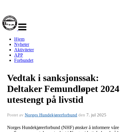
Veksle
navigasjon
Hjem
Nyheter
Aktiviteter
APP
Forbundet
Vedtak i sanksjonssak:
Deltaker Femundløpet 2024
utestengt på livstid
Postet av
Norges Hundekjørerforbund
den
7. jul 2025
Norges Hundekjørerforbund (NHF) ønsker å informere våre