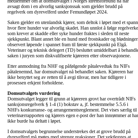
medlemmer om at domsutvalget i Norges idrettsforbund nå har
avsagt dom i en alvorlig sanksjonssak som gjelder brudd på
regelverk om dyrevelferd under Femundløpet 2024.
Saken gjelder en utenlandsk kjører, som deltok i løpet med et spann
hvor flere hunder var alvorlig skadet. Han unnlot å følge regelverke
som krever at skadde eller syke hunder fraktes i sleden til neste
sjekkpunkt. Blant annet ble en hund med frostskader og blødninger
observert løpende i spannet fram til første sjekkpunkt på Elgå.
Veterinær og teknisk delegert (TD) besluttet umiddelbart å behandl
saken i juryen som diskvalifiserte kjøreren etter observasjonene.
Etter anmodning fra NHF og påfølgende påtalevedtak fra NIFs
påtalenemnd, har domsutvalget nå behandlet saken. Kjøreren har
ikke benyttet seg av retten til å avgi tilsvar, men har tidligere i
prosessen erkjent forholdene.
Domsutvalgets vurdering
Domsutvalget legger til grunn at kjøreren grovt har overtrådt NIFs
sanksjonsregelverk § 1-4 (1) bokstav a, jf. bestemmelse 5.5.6 i
NHFs konkurranse- og arrangementsreglement. Det vises særlig til
veterinærrapporten og kjørers egen e-post der han innrømmer at ha
ikke burde ha deltatt i løpet.
I domsutvalgets begrunnelse understrekes det at grove brudd på
dyrevelferd må møtes med strenge reaksjoner. Det vektlegges at