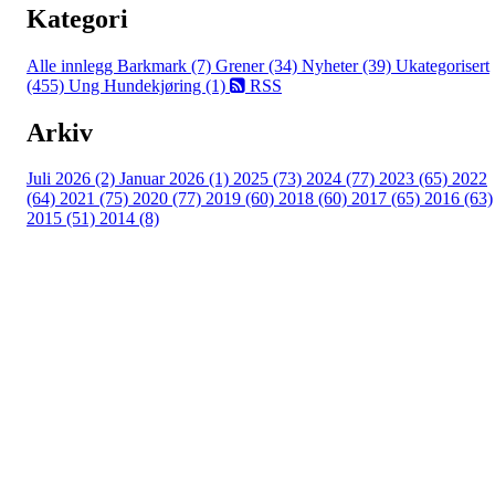
Kategori
Alle innlegg
Barkmark (7)
Grener (34)
Nyheter (39)
Ukategorisert
(455)
Ung Hundekjøring (1)
RSS
Arkiv
Juli 2026 (2)
Januar 2026 (1)
2025 (73)
2024 (77)
2023 (65)
2022
(64)
2021 (75)
2020 (77)
2019 (60)
2018 (60)
2017 (65)
2016 (63)
2015 (51)
2014 (8)