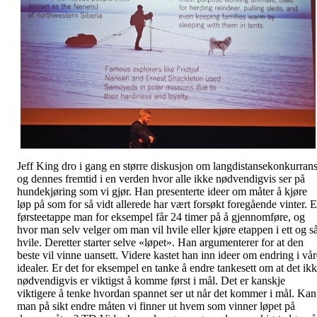
Jeff King dro i gang en større diskusjon om langdistansekonkurran
og dennes fremtid i en verden hvor alle ikke nødvendigvis ser på
hundekjøring som vi gjør. Han presenterte ideer om måter å kjøre
løp på som for så vidt allerede har vært forsøkt foregående vinter. 
førsteetappe man for eksempel får 24 timer på å gjennomføre, og
hvor man selv velger om man vil hvile eller kjøre etappen i ett og s
hvile. Deretter starter selve «løpet». Han argumenterer for at den
beste vil vinne uansett. Videre kastet han inn ideer om endring i vår
idealer. Er det for eksempel en tanke å endre tankesett om at det ik
nødvendigvis er viktigst å komme først i mål. Det er kanskje
viktigere å tenke hvordan spannet ser ut når det kommer i mål. Kan
man på sikt endre måten vi finner ut hvem som vinner løpet på