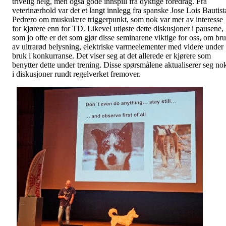
trivelig helg, men også gode innspill fra dyktige foredrag. Fra
veterinærhold var det et langt innlegg fra spanske Jose Lois Bautist
Pedrero om muskulære triggerpunkt, som nok var mer av interesse
for kjørere enn for TD. Likevel utløste dette diskusjoner i pausene,
som jo ofte er det som gjør disse seminarene viktige for oss, om br
av ultrarød belysning, elektriske varmeelementer med videre under
bruk i konkurranse. Det viser seg at det allerede er kjørere som
benytter dette under trening. Disse spørsmålene aktualiserer seg no
i diskusjoner rundt regelverket fremover.