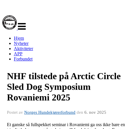
Veksle
navigasjon
Hjem
Nyheter
Aktiviteter
APP
Forbundet
NHF tilstede på Arctic Circle
Sled Dog Symposium
Rovaniemi 2025
Postet av
Norges Hundekjørerforbund
den
6. nov 2025
Et ganske så fullspekket seminar i Rovaniemi ga oss ikke bare en