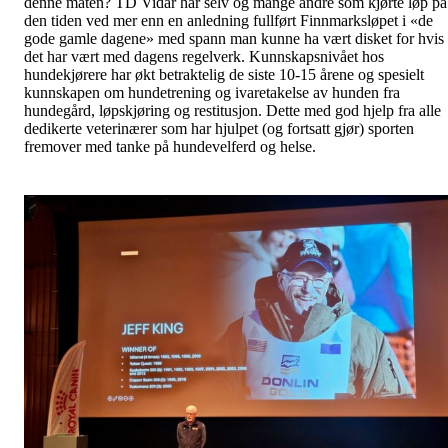
denne måten? TD Vidar har selv og mange andre som kjørte løp på
den tiden ved mer enn en anledning fullført Finnmarksløpet i «de
gode gamle dagene» med spann man kunne ha vært disket for hvis
det har vært med dagens regelverk. Kunnskapsnivået hos
hundekjørere har økt betraktelig de siste 10-15 årene og spesielt
kunnskapen om hundetrening og ivaretakelse av hunden fra
hundegård, løpskjøring og restitusjon. Dette med god hjelp fra alle
dedikerte veterinærer som har hjulpet (og fortsatt gjør) sporten
fremover med tanke på hundevelferd og helse.