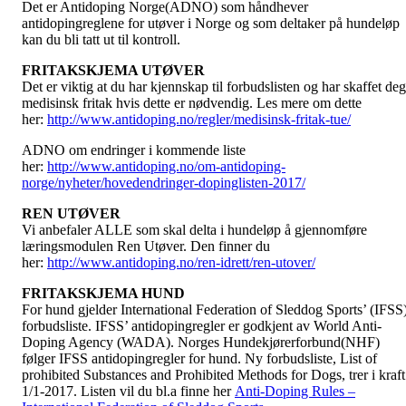
Det er Antidoping Norge(ADNO) som håndhever
antidopingreglene for utøver i Norge og som deltaker på hundeløp
kan du bli tatt ut til kontroll.
FRITAKSKJEMA UTØVER
Det er viktig at du har kjennskap til forbudslisten og har skaffet deg
medisinsk fritak hvis dette er nødvendig. Les mere om dette
her:
http://www.antidoping.no/regler/medisinsk-fritak-tue/
ADNO om endringer i kommende liste
her:
http://www.antidoping.no/om-antidoping-
norge/nyheter/hovedendringer-dopinglisten-2017/
REN UTØVER
Vi anbefaler ALLE som skal delta i hundeløp å gjennomføre
læringsmodulen Ren Utøver. Den finner du
her:
http://www.antidoping.no/ren-idrett/ren-utover/
FRITAKSKJEMA HUND
For hund gjelder International Federation of Sleddog Sports’ (IFSS
forbudsliste. IFSS’ antidopingregler er godkjent av World Anti-
Doping Agency (WADA). Norges Hundekjørerforbund(NHF)
følger IFSS antidopingregler for hund. Ny forbudsliste, List of
prohibited Substances and Prohibited Methods for Dogs, trer i kraft
1/1-2017. Listen vil du bl.a finne her
Anti-Doping Rules –