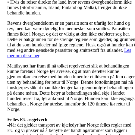
• Hvis du reiser direkte fra land hvor revens dvergbendelorm ikke
finnes (Storbritannia, Irland, Finland og Malta), trenger du ikke
behandle hunden.
Revens dvergbendelorm er en parasitt som er ufarlig for hund og
rev, men kan være dødelig for mennesker som smittes. Parasitten
finnes ikke i Norge, og det er viktig at den ikke etablerer seg her.
Dette er bakgrunnen for de strenge reglene som gjelder, og grunne
til at du som hundeeier må følge reglene. Husk også at hunder kan 
med seg andre uønskede parasitter og smittestoff fra utlandet.
Les
mer om disse her
.
Mattilsynet har fram til nå tolket regelverket slik at behandlingen
kunne foretas i Norge før avreise, og at man deretter kunne
gjennomføre en reise med hunden innenfor et tidsrom på fem dager
uten ny behandling før retur til Norge. Denne fortolkningen må nå
innskjerpes slik at man ikke lenger kan gjennomføre behandlingen
på denne måten. Dette betyr at behandlingen skal skje i landet
hunden reiser fra, før ankomst til Norge. Hunden kan ikke engangs
behandles i Norge før utreise, innenfor de 120 timene før retur til
Norge.
Felles EU-regelverk
-Når det gjelder transport av kjæledyr har Norge felles regler med
EU og vi ønsker nå å benytte det handlingsrommet som ligger i