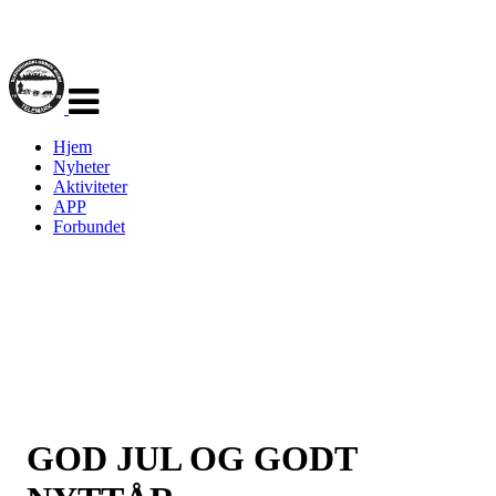
Veksle
navigasjon
Hjem
Nyheter
Aktiviteter
APP
Forbundet
GOD JUL OG GODT