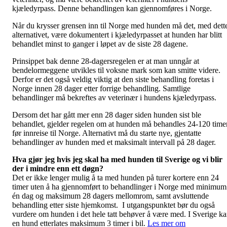
kjæledyrpass. Denne behandlingen kan gjennomføres i Norge.
Når du krysser grensen inn til Norge med hunden må det, med dett
alternativet, være dokumentert i kjæledyrpasset at hunden har blitt
behandlet minst to ganger i løpet av de siste 28 dagene.
Prinsippet bak denne 28-dagersregelen er at man unngår at
bendelormeggene utvikles til voksne mark som kan smitte videre.
Derfor er det også veldig viktig at den siste behandling foretas i
Norge innen 28 dager etter forrige behandling. Samtlige
behandlinger må bekreftes av veterinær i hundens kjæledyrpass.
Dersom det har gått mer enn 28 dager siden hunden sist ble
behandlet, gjelder regelen om at hunden må behandles 24-120 time
før innreise til Norge. Alternativt må du starte nye, gjentatte
behandlinger av hunden med et maksimalt intervall på 28 dager.
Hva gjør jeg hvis jeg skal ha med hunden til Sverige og vi blir
der i mindre enn ett døgn?
Det er ikke lenger mulig å ta med hunden på turer kortere enn 24
timer uten å ha gjennomført to behandlinger i Norge med minimum
én dag og maksimum 28 dagers mellomrom, samt avsluttende
behandling etter siste hjemkomst. I utgangspunktet bør du også
vurdere om hunden i det hele tatt behøver å være med. I Sverige k
en hund etterlates maksimum 3 timer i bil.
Les mer om