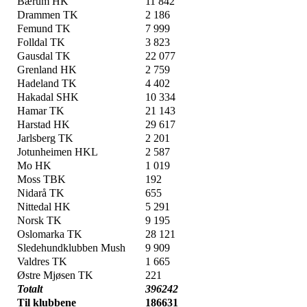
Bærum HK
11 842
Drammen TK
2 186
Femund TK
7 999
Folldal TK
3 823
Gausdal TK
22 077
Grenland HK
2 759
Hadeland TK
4 402
Hakadal SHK
10 334
Hamar TK
21 143
Harstad HK
29 617
Jarlsberg TK
2 201
Jotunheimen HKL
2 587
Mo HK
1 019
Moss TBK
192
Nidarå TK
655
Nittedal HK
5 291
Norsk TK
9 195
Oslomarka TK
28 121
Sledehundklubben Mush
9 909
Valdres TK
1 665
Østre Mjøsen TK
221
Totalt
396242
Til klubbene
186631