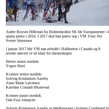
Andre Boysen Hillestad fra Holmenkollen SK ble Europamester i 
spann junior i 2016. I 2017 skal han prøve seg i VM .Foto: Per
Sverre Simonsen
I januar 2017 blir VM snø avholdt i Haliburton i Canada og 8
norske utøvere er nå klare for mesterskapet.
Herrer senior nordisk:
Yngve Hoel
Kvinner senior nordisk:
Solveig Kristiansen Aaseby
Anne Marte Løvstuen
Karoline Conradi Øksnevad
Kvinner junior nordisk:
Oda Foss Almqvist
Solveig Kristiansen Aaseby er tittelforsvarer i kvinner Combined fr