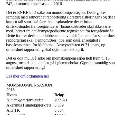
242,- i momskompensasjon i 2016.
Det er ENKELT å søke om momskompensasjon. Dette gjøres
samtidig med samordnet rapportering (idrettsregistreringen) og det 
kun ett tall som skal føres inn i søknaden: det er brutto
driftskostnader fra foregående år (finanskostnader skal ikke være
med) hentet fra det årsmøtegodkjente regnskapet fra foregående år.
Dette fordrer derfor at klubbene har avholdt årsmøtet før samordnet
rapportering skal gjennomføres, noe som også er regulert i
basislovnormen for klubbene. Årsmøtefristen er 31. mars, og
samordnet rapportering skal skje innen 30. april.
Det er dog mulig å søke om momskompensasjon helt frem til 15.
august, men da kan det lett gå i glemmeboka. Gjør det samtidig so
samordnet rapportering!
Les mer om ordningen her
MOMSKOMPENSASJON
2016
Hvem
Beløp
Hundekjørerforbundet
209 611
Akershus Hundekjørerkrets
3 839
Alta TK
5 554