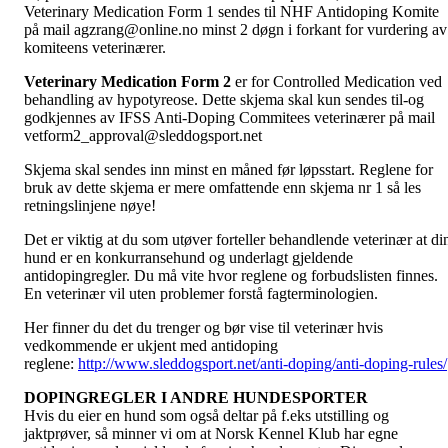
Veterinary Medication Form 1 sendes til NHF Antidoping Komite
på mail
agzrang@online.no
minst 2 døgn i forkant for vurdering av
komiteens veterinærer.
Veterinary Medication Form 2
er for Controlled Medication ved
behandling av hypotyreose. Dette skjema skal kun sendes til-og
godkjennes av IFSS Anti-Doping Commitees veterinærer på mail
vetform2_approval@sleddogsport.net
Skjema skal sendes inn minst en måned før løpsstart. Reglene for
bruk av dette skjema er mere omfattende enn skjema nr 1 så les
retningslinjene nøye!
Det er viktig at du som utøver forteller behandlende veterinær at di
hund er en konkurransehund og underlagt gjeldende
antidopingregler. Du må vite hvor reglene og forbudslisten finnes.
En veterinær vil uten problemer forstå fagterminologien.
Her finner du det du trenger og bør vise til veterinær hvis
vedkommende er ukjent med antidoping
reglene:
http://www.sleddogsport.net/anti-doping/anti-doping-rules/
DOPINGREGLER I ANDRE HUNDESPORTER
Hvis du eier en hund som også deltar på f.eks utstilling og
jaktprøver, så minner vi om at Norsk Kennel Klub har egne