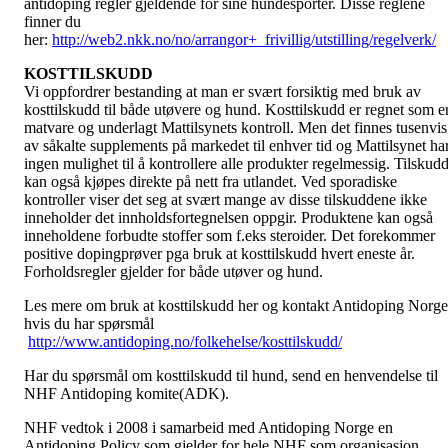
antidoping regler gjeldende for sine hundesporter. Disse reglene
finner du
her:
http://web2.nkk.no/no/arrangor+_frivillig/utstilling/regelverk/
KOSTTILSKUDD
Vi oppfordrer bestanding at man er svært forsiktig med bruk av
kosttilskudd til både utøvere og hund. Kosttilskudd er regnet som e
matvare og underlagt Mattilsynets kontroll. Men det finnes tusenvis
av såkalte supplements på markedet til enhver tid og Mattilsynet ha
ingen mulighet til å kontrollere alle produkter regelmessig. Tilskud
kan også kjøpes direkte på nett fra utlandet. Ved sporadiske
kontroller viser det seg at svært mange av disse tilskuddene ikke
inneholder det innholdsfortegnelsen oppgir. Produktene kan også
inneholdene forbudte stoffer som f.eks steroider. Det forekommer
positive dopingprøver pga bruk at kosttilskudd hvert eneste år.
Forholdsregler gjelder for både utøver og hund.
Les mere om bruk at kosttilskudd her og kontakt Antidoping Norge
hvis du har spørsmål
http://www.antidoping.no/folkehelse/kosttilskudd/
Har du spørsmål om kosttilskudd til hund, send en henvendelse til
NHF Antidoping komite(ADK).
NHF vedtok i 2008 i samarbeid med Antidoping Norge en
Antidoping Policy som gjelder for hele NHF som organisasjon.