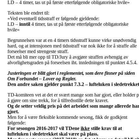
LD – 4 timer, tas ut på første etterfølgende obligatoriske hvile»
Teksten ble endret til:
«Ved eventuell tidsstraff er følgende gjeldende:
LD –
inntil
4 timer, tas ut på første etterfølgende obligatoriske
hvile»
Begrunnelsen var at en 4 timers tidsstraff kunne virke unødvendig
hard, og at intensjonen med tidsstraff var nok ikke for å straffe alle
forseelser med strengeste straff.
Det må bli mer opp til TD/Jury å avgjøre straffen avhengig av
alvorlighetsgraden på forseelsen iht. innledningen til punktet 4.5.4.
Justeringen er blitt gjort i reglementet, som dere finner på siden
Om Forbundet – Lover og Regler.
Den andre saken gjelder punkt 7.3.2 – lufteluken i sledetrekket
TD-komiteen vet at det er svært mange som har gjort, eller holder 
å gjøre om sine trekk, for å tilfredsstille dette kravet.
Og de setter veldig pris på det arbeidet som mange allerede ha
gjort.
Men for å være fleksible kommende sesong, fikk de godkjent
følgende:
For sesongen 2016-2017 vil TDene
ikke
stille krav til at
lufteluken i sledetrekket skal være på plass.