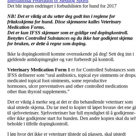
International Federation of Sleddog Sports
Det blir ingen endringer i forbudslisten for hund for 2017
NB! Det er viktig at du setter deg godt inn i reglene for
fritaksskjema for hund. Disse skjemaene kalles Veterinary
Medication Forms.
Det er kun IFSS skjemaer som er gyldige ved dopingkontroll.
Benyttes Controlled Substances og du ikke har godkjent skjema
for bruken, er dette å regne som doping.
Ikke la dopingkontroll komme overraskende på deg! Sett deg inn i
gjeldende antidopingregler og vær forberedt på kontroll.
Veterinary Medication Form 1
er for Controlled Substances som
IFSS definerer som “oral antibiotics, topical eye ointments or drops
medicated topical foot ointments, some reproductive
hormones, ulcer preventatives and other controlled medications
other than thyroid supplements.”
Det er viktig å merke seg at det er din behandlende veterinær som
skal utstede skjema. Du tar med to kopier til løpet hvorav det ene gi
til sjefsveterinær. Sjefsveterinær har full myndighet til å godkjenne-
eller ikke godkjenne start for hunden. Den andre kopien skal du sel
beholde i tilfelle dopingkontroll.
I løp hvor det ikke er veterinær tilstede på plassen, skal utstedt