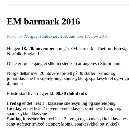
EM barmark 2016
Postet av
Norges Hundekjørerforbund
den
17. nov 2016
Helgen
18.-20. november
foregår EM barmark i Thetford Forest,
Norfolk, England.
Dette er første gang et slikt mesterskap arrangeres i Storbritannia.
Norge deltar med 20 utøvere fordelt på 30 starter i senior og
juniorklassene for snøreløping, snøresykling, sparkesykkel og vogn
4 hunder.
Første start hver dag er
kl. 08.30 (lokal tid).
Fredag
er det heat 1 i klassene snøresykling og snøreløping
Lørdag
er det heat 2 i ovennevnte klasser, samt heat 1 vogn og
sparkesykkel klassene
Søndag
fortsetter det med heat 2 i vogn og sparkesykkel klassene
samt stafetter (mixed etapper; løping, sparkesykkel og sykkel)