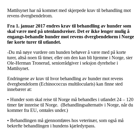
Mattilsynet har nå kommet med skjerpede krav til behandling mot
revens dvergbendelrom.
Fra 1. januar 2017 endres krav til behandling av hunder som
skal være med på utenlandsreiser. Det er ikke lenger mulig å
engangs-behandle hunder mot revens dvergbendelorm i Norge
før korte turer til utlandet.
-Du må nøye vurdere om hunden behøver å være med på korte
turer, altså noen få timer, eller om den kan bli hjemme i Norge, sier
Ole-Herman Tronerud, seniorrådgiver i seksjon dyrehelse i
Mattilsynet.
Endringene av krav til hvor behandling av hunder mot revens
dvergbendelorm (Echinococcus multilocularis) kan finne sted
innebærer at:
• Hunder som skal reise til Norge må behandles i utlandet 24 – 120
timer før innreise til Norge. (Behandlingsalternativ i Norge, når du
kommer fra EU, omtales under.)
• Behandlingen må gjennomføres hos veterinær, som også må
bekrefte behandlingen i hundens kjæledyrpass.