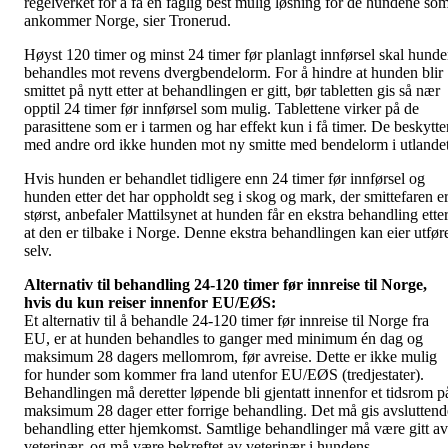
regelverket for å få en faglig best mulig løsning for de hundene so
ankommer Norge, sier Tronerud.
Høyst 120 timer og minst 24 timer før planlagt innførsel skal hund
behandles mot revens dvergbendelorm. For å hindre at hunden blir
smittet på nytt etter at behandlingen er gitt, bør tabletten gis så nær
opptil 24 timer før innførsel som mulig. Tablettene virker på de
parasittene som er i tarmen og har effekt kun i få timer. De beskytte
med andre ord ikke hunden mot ny smitte med bendelorm i utlandet
Hvis hunden er behandlet tidligere enn 24 timer før innførsel og
hunden etter det har oppholdt seg i skog og mark, der smittefaren e
størst, anbefaler Mattilsynet at hunden får en ekstra behandling ette
at den er tilbake i Norge. Denne ekstra behandlingen kan eier utfør
selv.
Alternativ til behandling 24-120 timer før innreise til Norge,
hvis du kun reiser innenfor EU/EØS:
Et alternativ til å behandle 24-120 timer før innreise til Norge fra
EU, er at hunden behandles to ganger med minimum én dag og
maksimum 28 dagers mellomrom, før avreise. Dette er ikke mulig
for hunder som kommer fra land utenfor EU/EØS (tredjestater).
Behandlingen må deretter løpende bli gjentatt innenfor et tidsrom p
maksimum 28 dager etter forrige behandling. Det må gis avsluttend
behandling etter hjemkomst. Samtlige behandlinger må være gitt av
veterinær, og må være bekreftet av veterinær i hundens