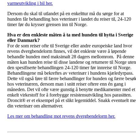
varmeutvikling i bil her.
Dersom du skal til utlandet på en enkelttur må du sørge for at
hunden får behandling hos veterinær i landet du reiser til, 24-120
timer før du krysser grensen inn til Norge.
Hva er den enkleste måten å ta med hunden til hytta i Sverige
eller Danmark?
For de som reiser ofte til Sverige eller andre europeiske land hvor
revens dvergbendelorm finnes, vil det enkleste være å løpende
behandle hunden med maksimalt 28 dagers mellomrom. På denne
måten kan hunden reise til disse landene og returnere til Norge uten
den spesifiserte behandlingen 24-120 timer før innreise til Norge.
Behandlingene må bekreftes av veterinær i hundens kjæledyrpass.
Dette vil også føre til færre behandlinger for hunden og færre besø
hos veterinæren, dersom man i snitt reiser oftere enn én gang i
måneden. Det vil ofte være gunstig å benytte medikamenter med et
enkelt virkestoff for å forebygge resistensutvikling hos parasitten.
Droncit® er et eksempel på et slikt legemiddel. Snakk eventuelt m
din veterinær om alternativer.
Les mer om behandling mot revens dvergbendelorm her.