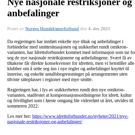
Nye nasjonale restriksjoner og
anbefalinger
Postet av
Norges Hundekjørerforbund
den
4. des 2021
Da regjeringen har innført enkelte nye tiltak og anbefalinger i
forbindelse med smittesituasjonen og usikkerhet rundt omikron-
varianten, har Idrettsforbundet kommet med informasjon som tar fo
seg de nye nasjonale restriksjonene og anbefalingene. Svært få av
tiltakene får direkte konsekvenser for idretten, men vi henstiller alle
klubber om å sette seg inn i nye regler og anbefalinger knyttet til
innreise, og enkelte antallsbegrensninger på arrangementer uten
tilviste sitteplasser i regioner med mye smitte.
Regjeringen har, i lys av usikkerheten rundt den nye omikron-
varianten, stadfestet at kompensasjonsordningene for idrett, kultur
og frivillighet som i første omgang ble videreført ut året, utvides til
sommeren 2022.
Les mer her:
https://www.idrettsforbundet.no/nyheter/2021/nye-
nasjonale-restriksjoner-og-anbefalinger/