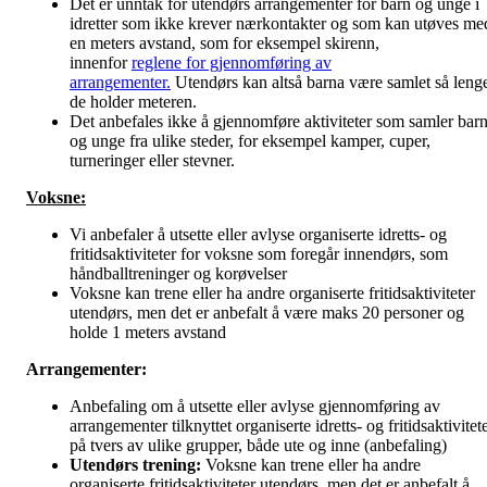
Det er unntak for utendørs arrangementer for barn og unge i
idretter som ikke krever nærkontakter og som kan utøves me
en meters avstand, som for eksempel skirenn,
innenfor
reglene for gjennomføring av
arrangementer.
Utendørs kan altså barna være samlet så leng
de holder meteren.
Det anbefales ikke å gjennomføre aktiviteter som samler bar
og unge fra ulike steder, for eksempel kamper, cuper,
turneringer eller stevner.
Voksne:
Vi anbefaler å utsette eller avlyse organiserte idretts- og
fritidsaktiviteter for voksne som foregår innendørs, som
håndballtreninger og korøvelser
Voksne kan trene eller ha andre organiserte fritidsaktiviteter
utendørs, men det er anbefalt å være maks 20 personer og
holde 1 meters avstand
Arrangementer:
Anbefaling om å utsette eller avlyse gjennomføring av
arrangementer tilknyttet organiserte idretts- og fritidsaktivitet
på tvers av ulike grupper, både ute og inne (anbefaling)
Utendørs trening:
Voksne kan trene eller ha andre
organiserte fritidsaktiviteter utendørs, men det er anbefalt å