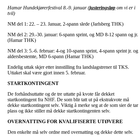
Hamar Hundekjørerfestival 8.-9. januar (
justeringsløp
om vi er i
tvil)
NM del 1: 22. – 23. Januar, 2-spann slede (Jarlsberg THK)
NM del 2: 29.-30. januar: 6-spann sprint, og MD 8-12 spann og jr.
(Hamar THK)
NM del 3: 5.-6. februar: 4-og 10-spann sprint, 4-spann sprint jr. og
aldersbestemte, MD 6-spann (Hamar THK)
Endelig uttak skjer etter innstilling fra landslagstrener til TKS.
Uttaket skal være gjort innen 5. februar.
STARTKONTINGENT
De forhåndsuttatte og de tre uttatte på kvote får dekket
startkontingent fra NHF. De som blir tatt ut på ekstrakvote må
dekke startkontingent selv. Viktig å merke seg at de som sier de tar
plass og ikke stiller må dekke startkontingenten selv.
OVERNATTING FOR KVALIFISERTE UTØVERE
Den enkelte må selv ordne med overnatting og dekke dette selv.