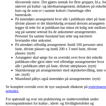
tilsvarende nære. Det gjøres unntak for flere grupper, bl.a. fo
utøvere på kultur- og idrettsarrangement, deltakere på enkelt
kurs og de som er i samme kohort i barnehage eller
barneskole.
På innendørs arrangement hvor alle i publikum sitter på faste
tilviste plasser er det tilstrekkelig avstand dersom arrangøren
legger til rette for at publikum har minst ett ledig sete mellom
seg på samme seterad fra de ankommer arrangementet.
Personer fra samme husstand kan sette seg nærmere
hverandre etter ankomst.
På utendørs offentlig arrangement: Inntil 100 personer uten
faste, tilviste plasser og inntil 200 x 3 med faste, tilviste
plasser. (nytt)
Arrangører skal sørge for en oversikt over hvor det enkelte
publikum eller gjest sitter ved offentlige arrangementer hvor
alle i publikum sitter på faste, tilviste sitteplasser. (nytt)
Skjenkestopp på arrangementer med skjenkebevilling, inne 
ute. (nytt)
Munnbind påbys også innendørs på arrangementer. (nytt)
Se komplett oversikt over de nye nasjonale tiltakene på
regjeringen
nettsider.
For spørsmål og svar om praktisering av smitteverntiltak under
koronapandemien for kultur-, idrett- og frivillighetsfeltet og