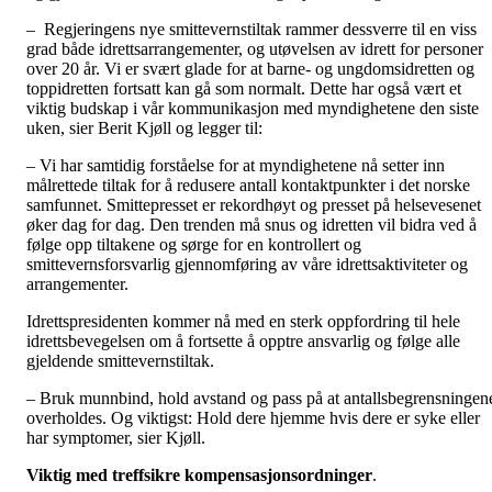
– Regjeringens nye smittevernstiltak rammer dessverre til en viss
grad både idrettsarrangementer, og utøvelsen av idrett for personer
over 20 år. Vi er svært glade for at barne- og ungdomsidretten og
toppidretten fortsatt kan gå som normalt. Dette har også vært et
viktig budskap i vår kommunikasjon med myndighetene den siste
uken, sier Berit Kjøll og legger til:
– Vi har samtidig forståelse for at myndighetene nå setter inn
målrettede tiltak for å redusere antall kontaktpunkter i det norske
samfunnet. Smittepresset er rekordhøyt og presset på helsevesenet
øker dag for dag. Den trenden må snus og idretten vil bidra ved å
følge opp tiltakene og sørge for en kontrollert og
smittevernsforsvarlig gjennomføring av våre idrettsaktiviteter og
arrangementer.
Idrettspresidenten kommer nå med en sterk oppfordring til hele
idrettsbevegelsen om å fortsette å opptre ansvarlig og følge alle
gjeldende smittevernstiltak.
– Bruk munnbind, hold avstand og pass på at antallsbegrensningen
overholdes. Og viktigst: Hold dere hjemme hvis dere er syke eller
har symptomer, sier Kjøll.
Viktig med treffsikre kompensasjonsordninger
.