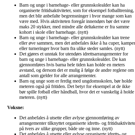
Barn og unge i barnehage- eller grunnskolealder kan ha
organiserte fritidsaktiviteter, som for eksempel fotballtrening,
men det blir anbefalte begrensninger i hvor mange som kan
være med. Hvis aktiviteten foregår innendørs bør det være
maks 20 stykker, med mindre alle deltakerne er fra samme
kohort i skole eller barnehage. (nytt)
Barn og unge i barnehage- eller grunnskolealder kan trene
eller øve sammen, men det anbefales ikke å ha cuper, kampe
eller turneringer hvor barn fra ulike steder samles. (nytt)
Det gjøres et unntak for utendørs idrettsarrangementer for
barn og unge i barnehage- eller grunnskolealder. De kan
gjennomføres hvis barna hele tiden kan holde en meters
avstand, og dersom det er mulig å følge de andre reglene om
antall som gjelder for alle arrangementer.
Barn og unge som er ferdig med ungdomsskolen, bør holde
meteren også på fritiden. Det betyr for eksempel at de ikke
bør spille fotball eller håndball, hvor det er vanskelig å holde
meteren. (nytt)
Voksne:
Det anbefales å utsette eller avlyse gjennomføring av
arrangementer tilknyttet organiserte idretts- og fritidsaktivitet
på tvers av ulike grupper, både ute og inne. (nytt)
Det anbefales å utsette eller avlyse organiserte idretts- og