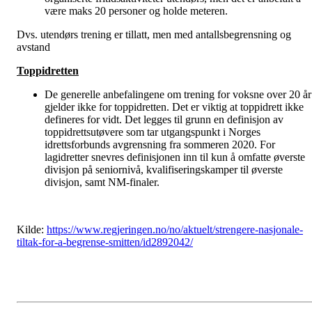
være maks 20 personer og holde meteren.
Dvs. utendørs trening er tillatt, men med antallsbegrensning og
avstand
Toppidretten
De generelle anbefalingene om trening for voksne over 20 år
gjelder ikke for toppidretten. Det er viktig at toppidrett ikke
defineres for vidt. Det legges til grunn en definisjon av
toppidrettsutøvere som tar utgangspunkt i Norges
idrettsforbunds avgrensning fra sommeren 2020. For
lagidretter snevres definisjonen inn til kun å omfatte øverste
divisjon på seniornivå, kvalifiseringskamper til øverste
divisjon, samt NM-finaler.
Kilde:
https://www.regjeringen.no/no/aktuelt/strengere-nasjonale-
tiltak-for-a-begrense-smitten/id2892042/