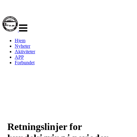
Veksle
navigasjon
Hjem
Nyheter
Aktiviteter
APP
Forbundet
Retningslinjer for