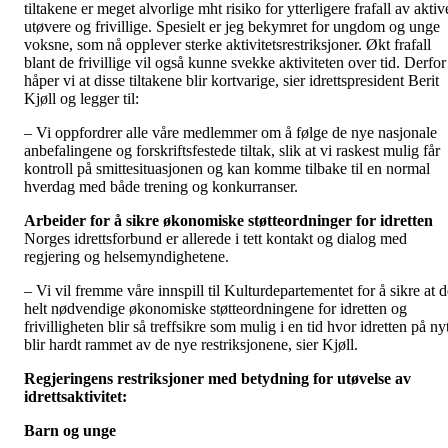
tiltakene er meget alvorlige mht risiko for ytterligere frafall av aktiv
utøvere og frivillige. Spesielt er jeg bekymret for ungdom og unge
voksne, som nå opplever sterke aktivitetsrestriksjoner. Økt frafall
blant de frivillige vil også kunne svekke aktiviteten over tid. Derfor
håper vi at disse tiltakene blir kortvarige, sier idrettspresident Berit
Kjøll og legger til:
– Vi oppfordrer alle våre medlemmer om å følge de nye nasjonale
anbefalingene og forskriftsfestede tiltak, slik at vi raskest mulig får
kontroll på smittesituasjonen og kan komme tilbake til en normal
hverdag med både trening og konkurranser.
Arbeider for å sikre økonomiske støtteordninger for idretten
Norges idrettsforbund er allerede i tett kontakt og dialog med
regjering og helsemyndighetene.
– Vi vil fremme våre innspill til Kulturdepartementet for å sikre at d
helt nødvendige økonomiske støtteordningene for idretten og
frivilligheten blir så treffsikre som mulig i en tid hvor idretten på ny
blir hardt rammet av de nye restriksjonene, sier Kjøll.
Regjeringens restriksjoner med betydning for utøvelse av
idrettsaktivitet:
Barn og unge