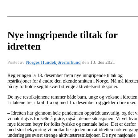
Nye inngripende tiltak for
idretten
Postet av
Norges Hundekjørerforbund
den
13. des 2021
Regjeringen la 13. desember frem nye inngripende tiltak og
restriksjoner for å endre den økende smitten i Norge. Nå må idrette
på ny forholde seg til svært strenge aktivitetsrestriksjoner.
De nye restriksjonene rammer både barn, unge og voksne i idretten
Tiltakene trer i kraft fra og med 15. desember og gjelder i fire uker.
– Idretten har gjennom hele pandemien opptrådt ansvarlig, og det vi
vi naturligvis fortsette å gjøre, også i denne situasjonen. Vi vet hvor
mye idretten betyr for folks fysiske og mentale helse. Det er derfor
med stor bekymring vi mottar beskjeden om at idretten nok en gan
underlegges svært strenge aktivitetsrestriksjoner. De nye nasjonale