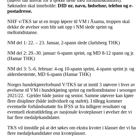
(utøver har ansvar for å sjekke dette med forbundskontoret).
Søknaden skal inneholde:
DID
nr
, navn,
fødselsnr
, telefon og e-
postadresse.
NHF v/TKS tar ut en tropp løpere til VM i Åsarna, troppen skal
dekke de øvelser som blir satt opp i NM slede sprint og
mellomdistanse.
NM del 1: 22. – 23. Januar, 2-spann slede (Jarlsberg THK)
NM del 2: 29.-30. januar: 6-spann sprint, og MD 8-12 spann og jr.
(Hamar THK)
NM del 3: 5.-6. februar: 4-og 10-spann sprint, 4-spann sprint jr. og
aldersbestemte, MD 6-spann (Hamar THK)
Norges hundekjørerforbund V/TKS tar ut inntil 3 utøvere i hver av
øvelsene til VM i hundekjøring sprint og mellomdistanse i sesonge
2021/22. Gjelder både junior og senior. Samme utøvere kan kjøre
flere disipliner (både individuelt og stafett). I tillegg kommer
eventuelle forhåndsuttatte fra IFSS ut fra tidligere resultater og
eventuell ekstratildeling av nasjonale kvoteplasser i øvelser der vi
har flere medaljekandidater.
TKS vil innstille på at det søkes om ekstra kvoter i klasser der vi ha
flere medaljekandidater enn kvoteplasser.