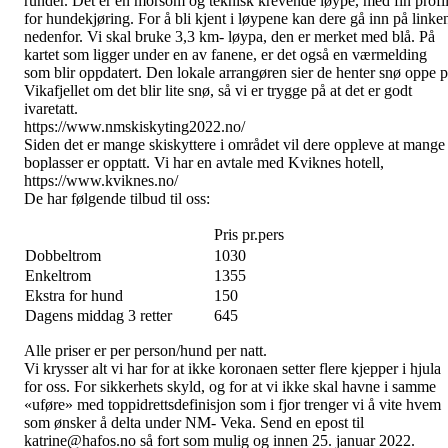
runder. Det er en morsom og teknisk krevende løype, med fin profi
for hundekjøring. For å bli kjent i løypene kan dere gå inn på linke
nedenfor. Vi skal bruke 3,3 km- løypa, den er merket med blå. På
kartet som ligger under en av fanene, er det også en værmelding
som blir oppdatert. Den lokale arrangøren sier de henter snø oppe 
Vikafjellet om det blir lite snø, så vi er trygge på at det er godt
ivaretatt.
https://www.nmskiskyting2022.no/
Siden det er mange skiskyttere i området vil dere oppleve at mange
boplasser er opptatt. Vi har en avtale med Kviknes hotell,
https://www.kviknes.no/
De har følgende tilbud til oss:
Pris pr.pers
Dobbeltrom
1030
Enkeltrom
1355
Ekstra for hund
150
Dagens middag 3 retter
645
Alle priser er per person/hund per natt.
Vi krysser alt vi har for at ikke koronaen setter flere kjepper i hjula
for oss. For sikkerhets skyld, og for at vi ikke skal havne i samme
«uføre» med toppidrettsdefinisjon som i fjor trenger vi å vite hvem
som ønsker å delta under NM- Veka. Send en epost til
katrine@hafos.no så fort som mulig og innen 25. januar 2022.