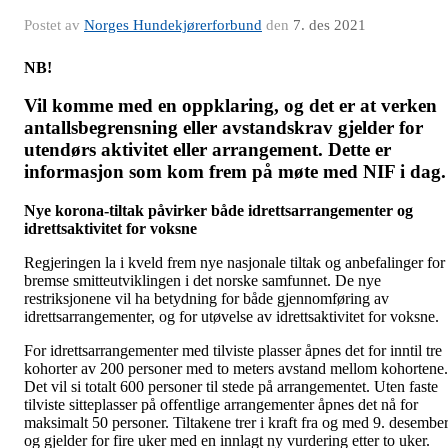
Postet av
Norges Hundekjørerforbund
den
7. des 2021
NB!
Vil komme med en oppklaring, og det er at verken
antallsbegrensning eller avstandskrav gjelder for
utendørs aktivitet eller arrangement. Dette er
informasjon som kom frem på møte med NIF i dag.
Nye korona-tiltak påvirker både idrettsarrangementer og
idrettsaktivitet for voksne
Regjeringen la i kveld frem nye nasjonale tiltak og anbefalinger for
bremse smitteutviklingen i det norske samfunnet. De nye
restriksjonene vil ha betydning for både gjennomføring av
idrettsarrangementer, og for utøvelse av idrettsaktivitet for voksne.
For idrettsarrangementer med tilviste plasser åpnes det for inntil tre
kohorter av 200 personer med to meters avstand mellom kohortene.
Det vil si totalt 600 personer til stede på arrangementet. Uten faste
tilviste sitteplasser på offentlige arrangementer åpnes det nå for
maksimalt 50 personer. Tiltakene trer i kraft fra og med 9. desembe
og gjelder for fire uker med en innlagt ny vurdering etter to uker.