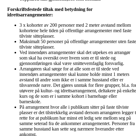
Forskriftsfestede tiltak med betydning for
idrettsarrangementer:
3 x kohorter av 200 personer med 2 meter avstand mellom
kohortene hele tiden på offentlige arrangementer med faste
tilviste sitteplasser.
Maksimalt 50 personer på offentlige arrangementer uten fast
tilviste sitteplasser.
Ved innendørs arrangementer skal det utpekes en arrangør
som skal ha oversikt over hvem som er til stede og
gjennomføringen skal være smittevernfaglig forsvarlig.
Arrangøren skal sørge for at alle som er til stede ved
innendørs arrangementer skal kunne holde minst 1 meters
avstand til andre som ikke er i samme husstand eller er
tilsvarende nære. Det gjøres unntak for flere grupper, bl.a. fo
utøvere på kultur- og idrettsarrangement, deltakere på enkelt
kurs og de som er i samme kohort i barnehage eller
barneskole.
På arrangement hvor alle i publikum sitter på faste tilviste
plasser er det tilstrekkelig avstand dersom arrangøren legger t
rette for at publikum har minst ett ledig sete mellom seg på
samme seterad fra de ankommer arrangementet. Personer fra
samme husstand kan sette seg nærmere hverandre etter
ankomst.