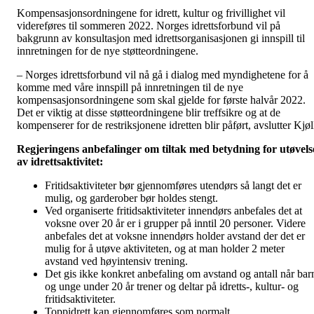
Kompensasjonsordningene for idrett, kultur og frivillighet vil
videreføres til sommeren 2022. Norges idrettsforbund vil på
bakgrunn av konsultasjon med idrettsorganisasjonen gi innspill til
innretningen for de nye støtteordningene.
– Norges idrettsforbund vil nå gå i dialog med myndighetene for å
komme med våre innspill på innretningen til de nye
kompensasjonsordningene som skal gjelde for første halvår 2022.
Det er viktig at disse støtteordningene blir treffsikre og at de
kompenserer for de restriksjonene idretten blir påført, avslutter Kjøl
Regjeringens anbefalinger om tiltak med betydning for utøvels
av idrettsaktivitet:
Fritidsaktiviteter bør gjennomføres utendørs så langt det er
mulig, og garderober bør holdes stengt.
Ved organiserte fritidsaktiviteter innendørs anbefales det at
voksne over 20 år er i grupper på inntil 20 personer. Videre
anbefales det at voksne innendørs holder avstand der det er
mulig for å utøve aktiviteten, og at man holder 2 meter
avstand ved høyintensiv trening.
Det gis ikke konkret anbefaling om avstand og antall når bar
og unge under 20 år trener og deltar på idretts-, kultur- og
fritidsaktiviteter.
Toppidrett kan gjennomføres som normalt.