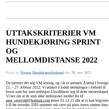
UTTAKSKRITERIER VM
HUNDEKJØRING SPRINT
OG
MELLOMDISTANSE 2022
Postet av
Norges Hundekjørerforbund
den
28. nov 2021
Da nærmer det seg VM sesong, og i år er arenaen Åsarna i Sverige
22. – 27. februar 2022. Vi ønsker å lodde stemningen i forhold til
hvem som har som ambisjon å kvalifisere seg til dette mesterskapet.
Vi ber om at de som slike ambisjoner melder fra til
aase_oestvold@hotmail.com
innen 01.12.21 slik at vi kan begynne
å få litt oversikt. DID nummer må være på plass innen samme dato