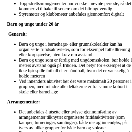
Toppidrettsarrangementer har vi ikke i nevnte periode, så det
kommer vi tilbake til senere om det blir nødvendig
Styremøter og klubbmøter anbefales gjennomført digitalt
Barn og unge under 20 år
Generelt:
Barn og unge i barnehage- eller grunnskolealder kan ha
organiserte fritidsaktiviteter, som for eksempel fotballtrening
eller korpsøvelse, uten krav om avstand
Barn og unge som er ferdig med ungdomsskolen, bør holde 
meters avstand også på fritiden. Det betyr for eksempel at de
ikke bør spille fotball eller håndball, hvor det er vanskelig å
holde meteren
Ved innendørs aktivitet bør det være maksimalt 20 personer i
gruppen, med mindre alle deltakerne er fra samme kohort i
skole eller barnehage
Arrangementer:
Det anbefales å utsette eller avlyse gjennomføring av
arrangementer tilknyttet organiserte fritidsaktiviteter (som
kamper, turneringer, samlinger), både ute og innendørs, på
tvers av ulike grupper for både barn og voksne.