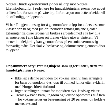
Norges Hundekjørerforbund jobber nå opp mot Norges
Idrettsforbund for å redegjøre for hundekjøringens egenart og at det
er liten fare for smitte på våre løp. Informasjon om dette arbeidet vil
bli offentliggjort løpende.
Vi har fått gjennomslag for å gjennomføre to løp for aldersbestemte
klasser opp til og med junior i perioden retningslinjene gjelder.
Erfaringer fra disse løpene vil brukes i arbeidet med å få lov til å
arrangere løp i alle klasser og grener videre utover vinteren. Vi
mener hundekjøring kan gjennomføres på en smittevernmessig
forsvarlig måte. Det skal vi beskrive og dokumentere gjennom diss
to løpene.
Oppsummert betyr retningslinjene som ligger under, dette for
hundekjøringen i Norge:
Ikke løp i denne perioden for voksne, men vi kan arrangere
for barn og ungdom, dvs. opp til og med junior etter avklarin
med Norges Idrettsforbund
Ingen samlinger unntatt for toppidrett dvs. landslag vinter
Trening – både barn, ungdom og voksne oppfordres til å tren
– for voksne settes en begrensning på 20 personer og holde 
meters avstand