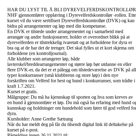
HAR DU LYST TIL Å BLI DYREVELFERDSKONTROLLØR
NHF gjennomfører opplæring i Dyrevelferdskontrollør -rollen. Ette
kurset vil du være sertifisert Dyrevelferdskontrollør (DVK) og kan
bidra på arrangementer og løp med din kompetanse.
En DVK er tilstede under arrangementet og i samarbeid med
arrangør og andre funksjonærer, holder et overordnet blikk på at
dyrevelferden er tilstrekkelig ivaretatt og at forholdene for dyra er
bra og at de har det de trenger. Det skal fylles ut et kort skjema om
forholdene (en kontrolljournal).
Alle klubber som arrangerer løp, både
lavterskel/breddearrangementer og større løp bør utdanne en eller
flere DVK-er, da det er et pålegg om tilstedeværelse av DVK på al
typer konkurranser (små klubbrenn og store løp) i den nye
forskriften om Velferd for hest og hund i konkurranser, som trådte i
kraft 1.7.2021.
Kurset er gratis.
Målgruppe: Du må ha kjennskap til sporten og hva som kreves av
en hund å gjennomføre et løp. Du må også ha erfaring med hund o
kunnskap og holdninger om hundehold som fører til god velferd fo
dyra.
Kursholder: Anne Grethe Sætrang
Når du har meldt deg på får du tilsendt digital link til deltakelse på
kurset på e-post.
Påmelding innen 26.11.2021 til: