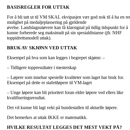
BASISREGLER FOR UTTAK
For å bli tatt ut til VM SKAL ekvipasjen vær god nok til å ha en re
mulighet på medaljeplassering på gjeldende
øvelse
.
Landslagsutøvere kan få klarsignal på tidlig tidspunkt for å
kunne forberede seg maksimalt på sin spesialdistanse (jfr. NHF
toppidrettsmodell uttak).
BRUK AV SKJØNN VED UTTAK
Eksempel på hva som kan legges i begrepet skjønn: –
– Tidligere toppresultater i mesterskap
– Løpere som innehar spesielle kvaliteter som laget har bruk for.
Eksempel på dette er stafettløpere til VM-laget
– Unge løpere kan bli prioritert foran eldre løpere ved ellers like
kvalifiseringsresultat.
Det vil kunne bli lagt vekt på hundestallen til aktuelle løpere.
Det bemerkes at uttak IKKE er matematikk.
HVILKE RESULTAT LEGGES DET MEST VEKT PÅ?