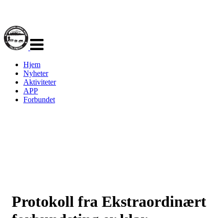
Veksle
navigasjon
Hjem
Nyheter
Aktiviteter
APP
Forbundet
Protokoll fra Ekstraordinært