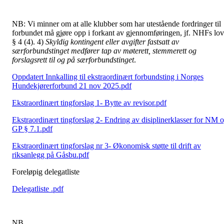
NB: Vi minner om at alle klubber som har utestående fordringer til
forbundet må gjøre opp i forkant av gjennomføringen, jf. NHFs lov
§ 4 (4). 4)
Skyldig kontingent eller avgifter fastsatt av
særforbundstinget medfører tap av møterett, stemmerett og
forslagsrett til og på særforbundstinget
.
Oppdatert Innkalling til ekstraordinært forbundsting i Norges
Hundekjørerforbund 21 nov 2025.pdf
Ekstraordinært tingforslag 1- Bytte av revisor.pdf
Ekstraordinært tingforslag 2- Endring av disiplinerklasser for NM 
GP § 7.1.pdf
Ekstraordinært tingforslag nr 3- Økonomisk støtte til drift av
riksanlegg på Gåsbu.pdf
Foreløpig delegatliste
Delegatliste .pdf
NB