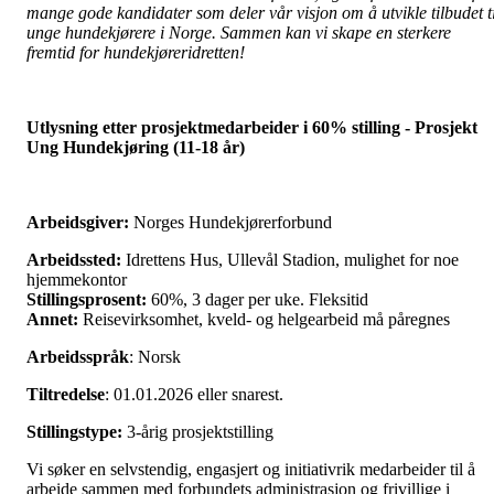
mange gode kandidater som deler vår visjon om å utvikle tilbudet ti
unge hundekjørere i Norge. Sammen kan vi skape en sterkere
fremtid for hundekjøreridretten!
Utlysning etter prosjektmedarbeider i 60% stilling - Prosjekt
Ung Hundekjøring (11-18 år)
Arbeidsgiver:
Norges Hundekjørerforbund
Arbeidssted:
Idrettens Hus, Ullevål Stadion, mulighet for noe
hjemmekontor
Stillingsprosent:
60%, 3 dager per uke. Fleksitid
Annet:
Reisevirksomhet, kveld- og helgearbeid må påregnes
Arbeidsspråk
: Norsk
Tiltredelse
: 01.01.2026 eller snarest.
Stillingstype:
3-årig prosjektstilling
Vi søker en selvstendig, engasjert og initiativrik medarbeider til å
arbeide sammen med forbundets administrasjon og frivillige i