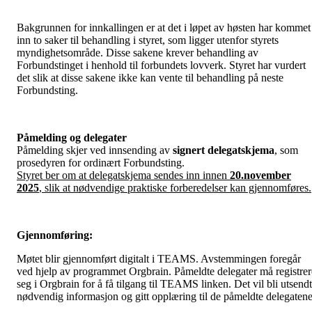
Bakgrunnen for innkallingen er at det i løpet av høsten har kommet
inn to saker til behandling i styret, som ligger utenfor styrets
myndighetsområde. Disse sakene krever behandling av
Forbundstinget i henhold til forbundets lovverk. Styret har vurdert
det slik at disse sakene ikke kan vente til behandling på neste
Forbundsting.
Påmelding og delegater
Påmelding skjer ved innsending av
signert delegatskjema
, som
prosedyren for ordinært Forbundsting.
Styret ber om at delegatskjema sendes inn innen
20.november
2025
, slik at nødvendige praktiske forberedelser kan gjennomføres.
Gjennomføring:
Møtet blir gjennomført digitalt i TEAMS. Avstemmingen foregår
ved hjelp av programmet Orgbrain. Påmeldte delegater må registrer
seg i Orgbrain for å få tilgang til TEAMS linken. Det vil bli utsendt
nødvendig informasjon og gitt opplæring til de påmeldte delegatene