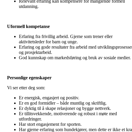
Relevant erfaring kan kompensere for manglende formell
utdanning.
Uformell kompetanse
Erfaring fra frivillig arbeid. Gjerne som trener eller
aktivitetsleder for barn og unge.
Erfaring og gode resultater fra arbeid med utviklingsprosesse
og prosjektarbeid.
God kunnskap om markedsføring og bruk av sosiale medier.
Personlige egenskaper
Vi ser etter deg som:
Er energisk, engasjert og positiv.
Er en god formidler – både muntlig og skriftlig.
Er dyktig til å skape relasjoner og bygge nettverk.
Er tillitsvekkende, motiverende og robust i møte med
utfordringer.
Har stort engasjement for sporten.
Har gjerne erfaring som hundekjører, men dette er ikke et kr