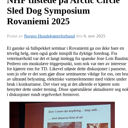
NHF tilstede på Arctic Circle
Sled Dog Symposium
Rovaniemi 2025
Postet av
Norges Hundekjørerforbund
den
6. nov 2025
Et ganske så fullspekket seminar i Rovaniemi ga oss ikke bare en
trivelig helg, men også gode innspill fra dyktige foredrag. Fra
veterinærhold var det et langt innlegg fra spanske Jose Lois Bautist
Pedrero om muskulære triggerpunkt, som nok var mer av interesse
for kjørere enn for TD. Likevel utløste dette diskusjoner i pausene,
som jo ofte er det som gjør disse seminarene viktige for oss, om br
av ultrarød belysning, elektriske varmeelementer med videre under
bruk i konkurranse. Det viser seg at det allerede er kjørere som
benytter dette under trening. Disse spørsmålene aktualiserer seg no
i diskusjoner rundt regelverket fremover.