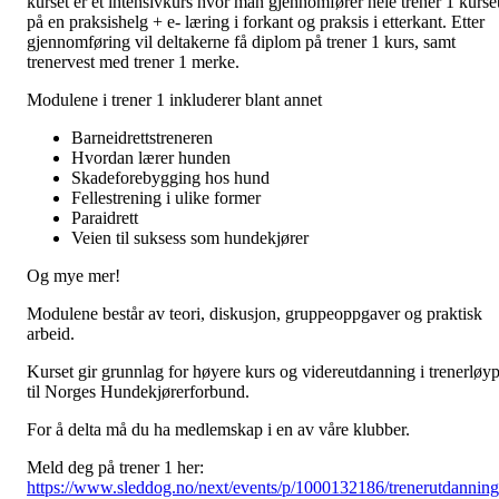
kurset er et intensivkurs hvor man gjennomfører hele trener 1 kurse
på en praksishelg + e- læring i forkant og praksis i etterkant. Etter
gjennomføring vil deltakerne få diplom på trener 1 kurs, samt
trenervest med trener 1 merke.
Modulene i trener 1 inkluderer blant annet
Barneidrettstreneren
Hvordan lærer hunden
Skadeforebygging hos hund
Fellestrening i ulike former
Paraidrett
Veien til suksess som hundekjører
Og mye mer!
Modulene består av teori, diskusjon, gruppeoppgaver og praktisk
arbeid.
Kurset gir grunnlag for høyere kurs og videreutdanning i trenerløy
til Norges Hundekjørerforbund.
For å delta må du ha medlemskap i en av våre klubber.
Meld deg på trener 1 her:
https://www.sleddog.no/next/events/p/1000132186/trenerutdanning