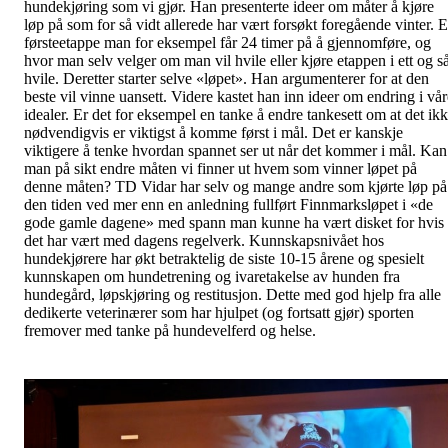
hundekjøring som vi gjør. Han presenterte ideer om måter å kjøre
løp på som for så vidt allerede har vært forsøkt foregående vinter. 
førsteetappe man for eksempel får 24 timer på å gjennomføre, og
hvor man selv velger om man vil hvile eller kjøre etappen i ett og s
hvile. Deretter starter selve «løpet». Han argumenterer for at den
beste vil vinne uansett. Videre kastet han inn ideer om endring i vår
idealer. Er det for eksempel en tanke å endre tankesett om at det ik
nødvendigvis er viktigst å komme først i mål. Det er kanskje
viktigere å tenke hvordan spannet ser ut når det kommer i mål. Kan
man på sikt endre måten vi finner ut hvem som vinner løpet på
denne måten? TD Vidar har selv og mange andre som kjørte løp på
den tiden ved mer enn en anledning fullført Finnmarksløpet i «de
gode gamle dagene» med spann man kunne ha vært disket for hvis
det har vært med dagens regelverk. Kunnskapsnivået hos
hundekjørere har økt betraktelig de siste 10-15 årene og spesielt
kunnskapen om hundetrening og ivaretakelse av hunden fra
hundegård, løpskjøring og restitusjon. Dette med god hjelp fra alle
dedikerte veterinærer som har hjulpet (og fortsatt gjør) sporten
fremover med tanke på hundevelferd og helse.