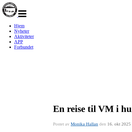
Veksle
navigasjon
Hjem
Nyheter
Aktiviteter
APP
Forbundet
En reise til VM i h
Postet av
Monika Hallan
den
16. okt 2025