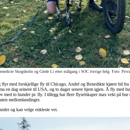
enedicte Skogsholm og Glede Li etter målgang i SOC forrige helg. Foto: Priv
 flyr med forskjellige fly til Chicago. André og Benedikte kjører bil 
 en dag seinere til USA, og to dager senere hjem igjen. Å fly med h
lov med to hunder pr. fly. I tillegg har flere flyselskaper max vekt på bu
r uten mellomlandinger.
hunder og kan velge enkleste vei.