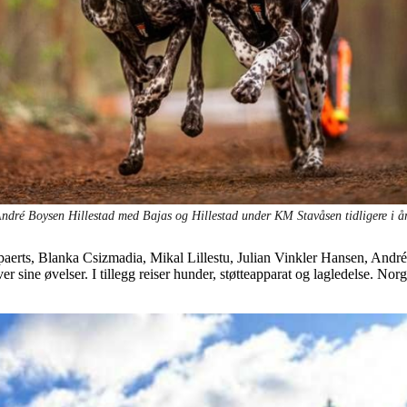
ndré Boysen Hillestad med Bajas og Hillestad under KM Stavåsen tidligere i å
paerts, Blanka Csizmadia, Mikal Lillestu, Julian Vinkler Hansen, Andr
 sine øvelser. I tillegg reiser hunder, støtteapparat og lagledelse. Norg