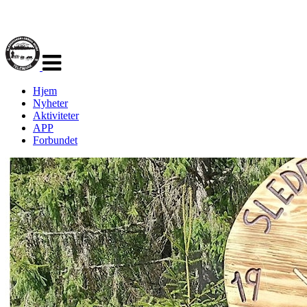
Veksle
navigasjon
Hjem
Nyheter
Aktiviteter
APP
Forbundet