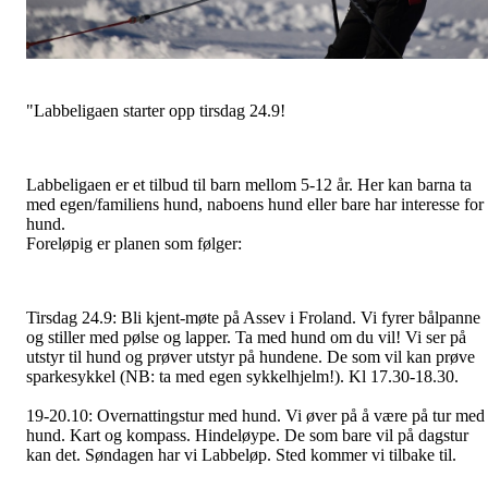
"Labbeligaen starter opp tirsdag 24.9!
Labbeligaen er et tilbud til barn mellom 5-12 år. Her kan barna ta
med egen/familiens hund, naboens hund eller bare har interesse for
hund.
Foreløpig er planen som følger:
Tirsdag 24.9: Bli kjent-møte på Assev i Froland. Vi fyrer bålpanne
og stiller med pølse og lapper. Ta med hund om du vil! Vi ser på
utstyr til hund og prøver utstyr på hundene. De som vil kan prøve
sparkesykkel (NB: ta med egen sykkelhjelm!). Kl 17.30-18.30.
19-20.10: Overnattingstur med hund. Vi øver på å være på tur med
hund. Kart og kompass. Hindeløype. De som bare vil på dagstur
kan det. Søndagen har vi Labbeløp. Sted kommer vi tilbake til.