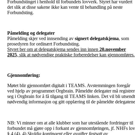
Forbundstinget i henhold til forbundets lovverk. Styret har vurdert
det slik at disse sakene ikke kan vente til behandling på neste
Forbundsting.
Påmelding og delegater
Påmelding skjer ved innsending av
signert delegatskjema
, som
prosedyren for ordinært Forbundsting.
Styret ber om at delegatskjema sendes inn innen
20.november
2025
, slik at nødvendige praktiske forberedelser kan gjennomføres.
Gjennomføring:
Møtet blir gjennomført digitalt i TEAMS. Avstemmingen foregår
ved hjelp av programmet Orgbrain. Påmeldte delegater må registrer
seg i Orgbrain for å få tilgang til TEAMS linken. Det vil bli utsendt
nødvendig informasjon og gitt opplæring til de påmeldte delegatene
NB: Vi minner om at alle klubber som har utestående fordringer til
forbundet må gjøre opp i forkant av gjennomføringen, jf. NHFs lov
§ 4 (4). 4)
Skyldig kontingent eller avgifter fastsatt av