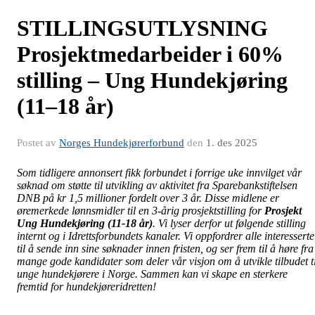
STILLINGSUTLYSNING
Prosjektmedarbeider i 60%
stilling – Ung Hundekjøring
(11–18 år)
Postet av
Norges Hundekjørerforbund
den
1. des 2025
Som tidligere annonsert fikk forbundet i forrige uke innvilget vår
søknad om støtte til utvikling av aktivitet fra Sparebankstiftelsen
DNB på kr 1,5 millioner fordelt over 3 år. Disse midlene er
øremerkede lønnsmidler til en 3-årig prosjektstilling for
Prosjekt
Ung Hundekjøring (11-18 år)
. Vi lyser derfor ut følgende stilling
internt og i Idrettsforbundets kanaler. Vi oppfordrer alle interesserte
til å sende inn sine søknader innen fristen, og ser frem til å høre fra
mange gode kandidater som deler vår visjon om å utvikle tilbudet ti
unge hundekjørere i Norge. Sammen kan vi skape en sterkere
fremtid for hundekjøreridretten!