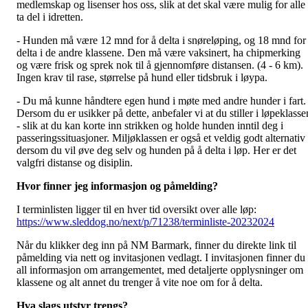
medlemskap og lisenser hos oss, slik at det skal være mulig for alle
ta del i idretten.
- Hunden må være 12 mnd for å delta i snøreløping, og 18 mnd for
delta i de andre klassene. Den må være vaksinert, ha chipmerking
og være frisk og sprek nok til å gjennomføre distansen. (4 - 6 km).
Ingen krav til rase, størrelse på hund eller tidsbruk i løypa.
- Du må kunne håndtere egen hund i møte med andre hunder i fart.
Dersom du er usikker på dette, anbefaler vi at du stiller i løpeklasse
- slik at du kan korte inn strikken og holde hunden inntil deg i
passeringssituasjoner. Miljøklassen er også et veldig godt alternativ
dersom du vil øve deg selv og hunden på å delta i løp. Her er det
valgfri distanse og disiplin.
Hvor finner jeg informasjon og påmelding?
I terminlisten ligger til en hver tid oversikt over alle løp:
https://www.sleddog.no/next/p/71238/terminliste-20232024
Når du klikker deg inn på NM Barmark, finner du direkte link til
påmelding via nett og invitasjonen vedlagt. I invitasjonen finner du
all informasjon om arrangementet, med detaljerte opplysninger om
klassene og alt annet du trenger å vite noe om for å delta.
Hva slags utstyr trengs?