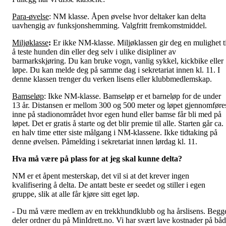
Para-øvelse
: NM klasse. Åpen øvelse hvor deltaker kan delta
uavhengig av funksjonshemming. Valgfritt fremkomstmiddel.
Miljøklasse
:
Er ikke NM-klasse. Miljøklassen gir deg en mulighet ti
å teste hunden din eller deg selv i ulike disipliner av
barmarkskjøring. Du kan bruke vogn, vanlig sykkel, kickbike eller
løpe. Du kan melde deg på samme dag i sekretariat innen kl. 11. I
denne klassen trenger du verken lisens eller klubbmedlemskap.
Bamseløp
: Ikke NM-klasse. Bamseløp er et barneløp for de under
13 år. Distansen er mellom 300 og 500 meter og løpet gjennomføre
inne på stadionområdet hvor egen hund eller bamse får bli med på
løpet. Det er gratis å starte og det blir premie til alle. Starten går ca.
en halv time etter siste målgang i NM-klassene. Ikke tidtaking på
denne øvelsen. Påmelding i sekretariat innen lørdag kl. 11.
Hva må være på plass for at jeg skal kunne delta?
NM er et åpent mesterskap, det vil si at det krever ingen
kvalifisering å delta. De antatt beste er seedet og stiller i egen
gruppe, slik at alle får kjøre sitt eget løp.
- Du må være medlem av en trekkhundklubb og ha årslisens. Begg
deler ordner du på MinIdrett.no. Vi har svært lave kostnader på bå