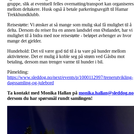
gruppe, slik at eventuell felles overnatting/transport kan organiseres
mellom deltakere. Husk også å betale parkeringsavgift til Hamar
Trekkhundklubb.
Reisestøtte: Vi ønsker at så mange som mulig skal få mulighet til å
delta. Dersom du reiser fra en annen landsdel enn Østlandet, har vi
mulighet til å bidra med noe reisestøtte - beløpet avhenger av hvor
mange det gjelder.
Hundehold: Det vil være god tid til å ta vare på hunder mellom
aktivitetene. Det er mulig å koble seg på strøm ved Gåsbu mot
betaling, dersom man trenger varme til hunder i bil.
Påmelding:
https://www.sleddog.no/next/events/p/1000112997/trenerutvikling-
dagssamling-og-julebord
Ta kontakt med Monika Hallan på
monika.hallan@sleddog.no
dersom du har spørsmål rundt samlingen!