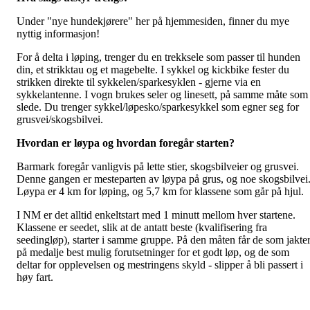
Under "nye hundekjørere" her på hjemmesiden, finner du mye
nyttig informasjon!
For å delta i løping, trenger du en trekksele som passer til hunden
din, et strikktau og et magebelte. I sykkel og kickbike fester du
strikken direkte til sykkelen/sparkesyklen - gjerne via en
sykkelantenne. I vogn brukes seler og linesett, på samme måte som 
slede. Du trenger sykkel/løpesko/sparkesykkel som egner seg for
grusvei/skogsbilvei.
Hvordan er løypa og hvordan foregår starten?
Barmark foregår vanligvis på lette stier, skogsbilveier og grusvei.
Denne gangen er mesteparten av løypa på grus, og noe skogsbilvei
Løypa er 4 km for løping, og 5,7 km for klassene som går på hjul.
I NM er det alltid enkeltstart med 1 minutt mellom hver startene.
Klassene er seedet, slik at de antatt beste (kvalifisering fra
seedingløp), starter i samme gruppe. På den måten får de som jakte
på medalje best mulig forutsetninger for et godt løp, og de som
deltar for opplevelsen og mestringens skyld - slipper å bli passert i
høy fart.