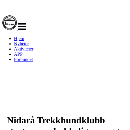
Veksle
navigasjon
Hjem
Nyheter
Aktiviteter
APP
Forbundet
Nidarå Trekkhundklubb