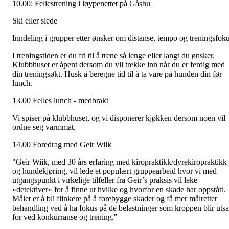
10.00: Fellestrening i løypenettet på Gåsbu
Ski eller slede
Inndeling i grupper etter ønsker om distanse, tempo og treningsfok
I treningstiden er du fri til å trene så lenge eller langt du ønsker.
Klubbhuset er åpent dersom du vil trekke inn når du er ferdig med
din treningsøkt. Husk å beregne tid til å ta vare på hunden din før
lunch.
13.00 Felles lunch - medbrakt
Vi spiser på klubbhuset, og vi disponerer kjøkken dersom noen vil
ordne seg varmmat.
14.00 Foredrag med Geir Wiik
"Geir Wiik, med 30 års erfaring med kiropraktikk/dyrekiropraktikk
og hundekjøring, vil lede et populært gruppearbeid hvor vi med
utgangspunkt i virkelige tilfeller fra Geir’s praksis vil leke
«detektiver» for å finne ut hvilke og hvorfor en skade har oppstått.
Målet er å bli flinkere på å forebygge skader og få mer målrettet
behandling ved å ha fokus på de belastninger som kroppen blir utsa
for ved konkurranse og trening."