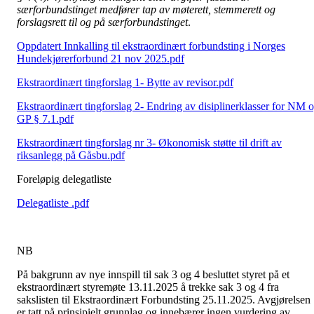
særforbundstinget medfører tap av møterett, stemmerett og
forslagsrett til og på særforbundstinget
.
Oppdatert Innkalling til ekstraordinært forbundsting i Norges
Hundekjørerforbund 21 nov 2025.pdf
Ekstraordinært tingforslag 1- Bytte av revisor.pdf
Ekstraordinært tingforslag 2- Endring av disiplinerklasser for NM 
GP § 7.1.pdf
Ekstraordinært tingforslag nr 3- Økonomisk støtte til drift av
riksanlegg på Gåsbu.pdf
Foreløpig delegatliste
Delegatliste .pdf
NB
På bakgrunn av nye innspill til sak 3 og 4 besluttet styret på et
ekstraordinært styremøte 13.11.2025 å trekke sak 3 og 4 fra
sakslisten til Ekstraordinært Forbundsting 25.11.2025. Avgjørelsen
er tatt på prinsipielt grunnlag og innebærer ingen vurdering av