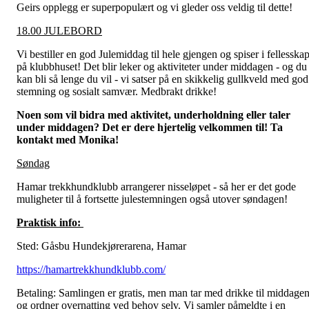
Geirs opplegg er superpopulært og vi gleder oss veldig til dette!
18.00 JULEBORD
Vi bestiller en god Julemiddag til hele gjengen og spiser i fellesska
på klubbhuset! Det blir leker og aktiviteter under middagen - og du
kan bli så lenge du vil - vi satser på en skikkelig gullkveld med god
stemning og sosialt samvær. Medbrakt drikke!
Noen som vil bidra med aktivitet, underholdning eller taler
under middagen? Det er dere hjertelig velkommen til! Ta
kontakt med Monika!
Søndag
Hamar trekkhundklubb arrangerer nisseløpet - så her er det gode
muligheter til å fortsette julestemningen også utover søndagen!
Praktisk info:
Sted: Gåsbu Hundekjørerarena, Hamar
https://hamartrekkhundklubb.com/
Betaling: Samlingen er gratis, men man tar med drikke til middage
og ordner overnatting ved behov selv. Vi samler påmeldte i en