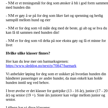
- NM er et treningsmål for deg som ønsker å bli i god form samme
med hunden din
- NM er gøy å se på for deg som liker fart og spenning og herlig
samspill mellom hund og eier
- NM er for deg som vil måle deg med de beste, gi alt og se hva du
kan få til sammen med hunden din!
- NM er for deg som vil delta på noe ekstra gøy og få et minne for
livet
Hvilke ulike klasser finnes?
Her kan du lese mer om barmarksgrenen:
https://www.sleddog.no/next/p/70847/barmark
Vi anbefaler løping for deg som er usikker på hvordan hunden din
håndterer passeringer av andre hunder, da man enkelt kan holde
hunden inntil seg ved behov.
I hver øvelse er det klasser for gutt/pike (13 - 16 år), junior (17 - 20
år) og senior (19 +). Siste års juniorer kan velge mellom junior og
senior.
I tillegg har vi disse klassene: