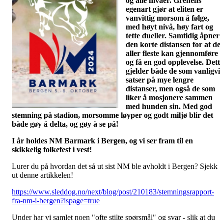
og alle nivåer. Grenens
egenart gjør at eliten er
vanvittig morsom å følge,
med høyt nivå, høy fart og
tette dueller. Samtidig åpner
den korte distansen for at d
aller fleste kan gjennomføre
og få en god opplevelse. Det
gjelder både de som vanligvi
satser på mye lengre
distanser, men også de som
liker å mosjonere sammen
med hunden sin. Med god
stemning på stadion, morsomme løyper og godt miljø blir det
både gøy å delta, og gøy å se på!
I år holdes NM Barmark i Bergen, og vi ser fram til en
skikkelig folkefest i vest!
Lurer du på hvordan det så ut sist NM ble avholdt i Bergen? Sjekk
ut denne artikkelen!
https://www.sleddog.no/next/blog/post/210183/stemningsrapport-
fra-nm-i-bergen?ispage=true
Under har vi samlet noen "ofte stilte spørsmål" og svar - slik at du