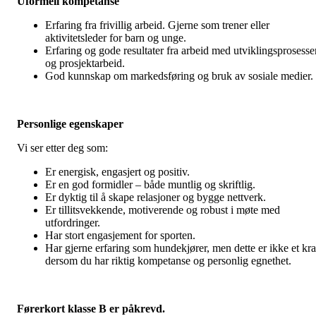
Uformell kompetanse
Erfaring fra frivillig arbeid. Gjerne som trener eller
aktivitetsleder for barn og unge.
Erfaring og gode resultater fra arbeid med utviklingsprosesse
og prosjektarbeid.
God kunnskap om markedsføring og bruk av sosiale medier.
Personlige egenskaper
Vi ser etter deg som:
Er energisk, engasjert og positiv.
Er en god formidler – både muntlig og skriftlig.
Er dyktig til å skape relasjoner og bygge nettverk.
Er tillitsvekkende, motiverende og robust i møte med
utfordringer.
Har stort engasjement for sporten.
Har gjerne erfaring som hundekjører, men dette er ikke et kr
dersom du har riktig kompetanse og personlig egnethet.
Førerkort klasse B er påkrevd.