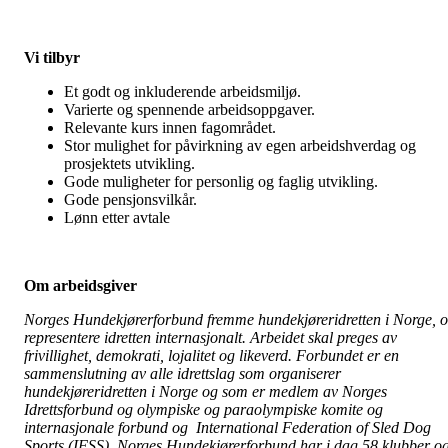
Vi tilbyr
Et godt og inkluderende arbeidsmiljø.
Varierte og spennende arbeidsoppgaver.
Relevante kurs innen fagområdet.
Stor mulighet for påvirkning av egen arbeidshverdag og
prosjektets utvikling.
Gode muligheter for personlig og faglig utvikling.
Gode pensjonsvilkår.
Lønn etter avtale
Om arbeidsgiver
Norges Hundekjørerforbund fremme hundekjøreridretten i Norge, 
representere idretten internasjonalt. Arbeidet skal preges av
frivillighet, demokrati, lojalitet og likeverd. Forbundet er en
sammenslutning av alle idrettslag som organiserer
hundekjøreridretten i Norge og som er medlem av Norges
Idrettsforbund og olympiske og paraolympiske komite og
internasjonale forbund og International Federation of Sled Dog
Sports (IFSS). Norges Hundekjørerforbund har i dag 58 klubber o