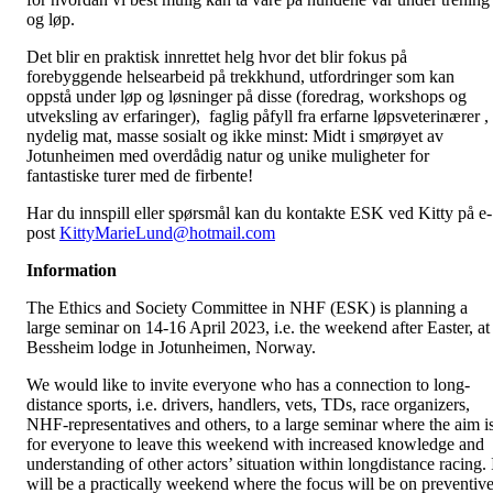
og løp.
Det blir en praktisk innrettet helg hvor det blir fokus på
forebyggende helsearbeid på trekkhund, utfordringer som kan
oppstå under løp og løsninger på disse (foredrag, workshops og
utveksling av erfaringer), faglig påfyll fra erfarne løpsveterinærer ,
nydelig mat, masse sosialt og ikke minst: Midt i smørøyet av
Jotunheimen med overdådig natur og unike muligheter for
fantastiske turer med de firbente!
Har du innspill eller spørsmål kan du kontakte ESK ved Kitty på e-
post
KittyMarieLund@hotmail.com
Information
The Ethics and Society Committee in NHF (ESK) is planning a
large seminar on 14-16 April 2023, i.e. the weekend after Easter, at
Bessheim lodge in Jotunheimen, Norway.
We would like to invite everyone who has a connection to long-
distance sports, i.e. drivers, handlers, vets, TDs, race organizers,
NHF-representatives and others, to a large seminar where the aim i
for everyone to leave this weekend with increased knowledge and
understanding of other actors’ situation within longdistance racing. 
will be a practically weekend where the focus will be on preventiv