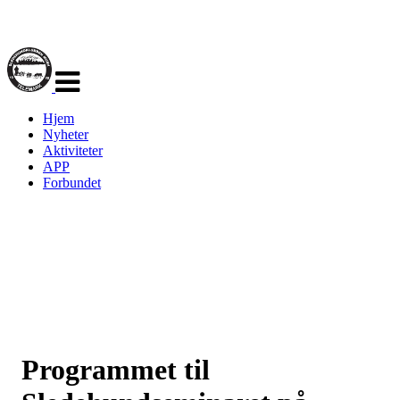
Veksle
navigasjon
Hjem
Nyheter
Aktiviteter
APP
Forbundet
Programmet til