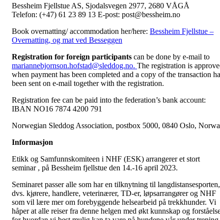
Bessheim Fjellstue AS, Sjodalsvegen 2977, 2680 VÅGÅ
Telefon: (+47) 61 23 89 13 E-post: post@bessheim.no
Book overnatting/ accommodation her/here:
Bessheim Fjellstue –
Overnatting, og mat ved Besseggen
Registration for foreign participants
can be done by e-mail to
mariannebjornson.hofstad@sleddog.no.
The registration is approv
when payment has been completed and a copy of the transaction h
been sent on e-mail together with the registration.
Registration fee can be paid into the federation’s bank account:
IBAN NO16 7874 4200 791
Norwegian Sleddog Association, postbox 5000, 0840 Oslo, Norw
Informasjon
Etikk og Samfunnskomiteen i NHF (ESK) arrangerer et stort
seminar , på Bessheim fjellstue den 14.-16 april 2023.
Seminaret passer alle som har en tilknytning til langdistansesporten,
dvs. kjørere, handlere, veterinærer, TD-er, løpsarrangører og NHF
som vil lære mer om forebyggende helsearbeid på trekkhunder. Vi
håper at alle reiser fra denne helgen med økt kunnskap og forståels
for hvordan vi best mulig kan ta vare på hundene vår under trening