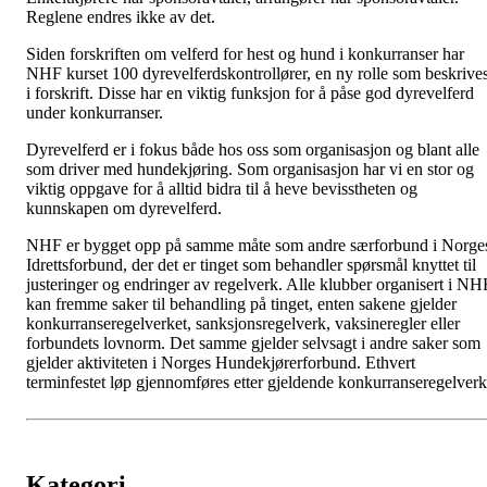
Reglene endres ikke av det.
Siden forskriften om velferd for hest og hund i konkurranser har
NHF kurset 100 dyrevelferdskontrollører, en ny rolle som beskrive
i forskrift. Disse har en viktig funksjon for å påse god dyrevelferd
under konkurranser.
Dyrevelferd er i fokus både hos oss som organisasjon og blant alle
som driver med hundekjøring. Som organisasjon har vi en stor og
viktig oppgave for å alltid bidra til å heve bevisstheten og
kunnskapen om dyrevelferd.
NHF er bygget opp på samme måte som andre særforbund i Norge
Idrettsforbund, der det er tinget som behandler spørsmål knyttet til
justeringer og endringer av regelverk. Alle klubber organisert i NH
kan fremme saker til behandling på tinget, enten sakene gjelder
konkurranseregelverket, sanksjonsregelverk, vaksineregler eller
forbundets lovnorm. Det samme gjelder selvsagt i andre saker som
gjelder aktiviteten i Norges Hundekjørerforbund. Ethvert
terminfestet løp gjennomføres etter gjeldende konkurranseregelverk
Kategori