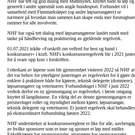
NHF har tett og god dialog med Mattilsynet, knyttet både til løp og
generelt i andre spørsmål som angår hundesport. Forbundet vil i
samarbeid med Finnmarksløpet (og andre løpsarrangører) se
nærmere på hvordan man sammen kan skape enda mer forutsigbar
rammer for alle involverte.
NHF har også tett dialog med løpsarrangørene landet rundt med
tanke på håndheving og praktisering av gjeldende regelverk.
01.07.2021 trådte «Forskrift om velferd for hest og hund i
konkurranser» i kraft. NHFs konkurranseregelverk ble i 2021 juster
for å svare opp krav i forskriften.
I etterkant av løpene som ble gjennomført vinteren 2022 så NHF at
det var behov for ytterligere justeringer av regelverket for å gjøre d
enklere å praktisere både for kjørere, teknisk delegerte (dommere),
løpsarrangører og veterinærer. Forbundstinget i NHF i juni 2022
vedtok derfor en ny gjennomgang av regelverket, i første omgang
knyttet til langdistanse. En viktig del av denne gjennomgangen er
presiseringer roller og myndighet mellom kjører, løpsarrangør,
teknisk delegerte og veterinærer. Et justert regelverk skal behandles
på ekstraordinært forbundsting høsten 2022.
NHF understreker at konkurransereglene er like for alle, uavhengig
av hvilke sponsorer som er inne og sponser et løp med midler.
Enkeltkjørere har sponsoravtaler, arrangører har sponsoravtaler.