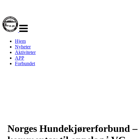
Veksle
navigasjon
Hjem
Nyheter
Aktiviteter
APP
Forbundet
Norges Hundekjørerforbund –