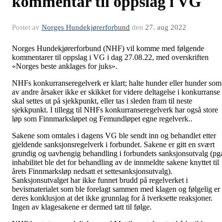
kommentar til oppslag i VG
Postet av
Norges Hundekjørerforbund
den
27. aug 2022
Norges Hundekjørerforbund (NHF) vil komme med følgende
kommentarer til oppslag i VG i dag 27.08.22, med overskriften
«Norges beste anklages for juks».
NHFs konkurranseregelverk er klart; halte hunder eller hunder som
av andre årsaker ikke er skikket for videre deltagelse i konkurranse
skal settes ut på sjekkpunkt, eller tas i sleden fram til neste
sjekkpunkt. I tillegg til NHFs konkurranseregelverk har også store
løp som Finnmarksløpet og Femundløpet egne regelverk..
Sakene som omtales i dagens VG ble sendt inn og behandlet etter
gjeldende sanksjonsregelverk i forbundet. Sakene er gitt en svært
grundig og uavhengig behandling i forbundets sanksjonsutvalg (pg
inhabilitet ble det for behandling av de innmeldte sakene knyttet til
årets Finnmarksløp nedsatt et settesanksjonsutvalg).
Sanksjonsutvalget har ikke funnet brudd på regelverket i
bevismaterialet som ble forelagt sammen med klagen og følgelig er
deres konklusjon at det ikke grunnlag for å iverksette reaksjoner.
Ingen av klagesakene er dermed tatt til følge.