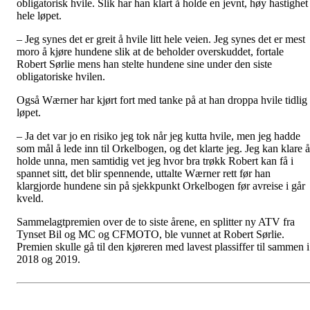
obligatorisk hvile. Slik har han klart å holde en jevnt, høy hastighet
hele løpet.
– Jeg synes det er greit å hvile litt hele veien. Jeg synes det er mest
moro å kjøre hundene slik at de beholder overskuddet, fortale
Robert Sørlie mens han stelte hundene sine under den siste
obligatoriske hvilen.
Også Wærner har kjørt fort med tanke på at han droppa hvile tidlig 
løpet.
– Ja det var jo en risiko jeg tok når jeg kutta hvile, men jeg hadde
som mål å lede inn til Orkelbogen, og det klarte jeg. Jeg kan klare å
holde unna, men samtidig vet jeg hvor bra trøkk Robert kan få i
spannet sitt, det blir spennende, uttalte Wærner rett før han
klargjorde hundene sin på sjekkpunkt Orkelbogen før avreise i går
kveld.
Sammelagtpremien over de to siste årene, en splitter ny ATV fra
Tynset Bil og MC og CFMOTO, ble vunnet at Robert Sørlie.
Premien skulle gå til den kjøreren med lavest plassiffer til sammen i
2018 og 2019.