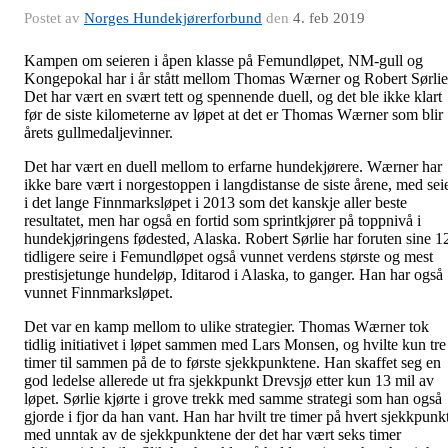
Postet av
Norges Hundekjørerforbund
den
4. feb 2019
Kampen om seieren i åpen klasse på Femundløpet, NM-gull og
Kongepokal har i år stått mellom Thomas Wærner og Robert Sørlie
Det har vært en svært tett og spennende duell, og det ble ikke klart
før de siste kilometerne av løpet at det er Thomas Wærner som blir
årets gullmedaljevinner.
Det har vært en duell mellom to erfarne hundekjørere. Wærner har
ikke bare vært i norgestoppen i langdistanse de siste årene, med sei
i det lange Finnmarksløpet i 2013 som det kanskje aller beste
resultatet, men har også en fortid som sprintkjører på toppnivå i
hundekjøringens fødested, Alaska. Robert Sørlie har foruten sine 1
tidligere seire i Femundløpet også vunnet verdens største og mest
prestisjetunge hundeløp, Iditarod i Alaska, to ganger. Han har også
vunnet Finnmarksløpet.
Det var en kamp mellom to ulike strategier. Thomas Wærner tok
tidlig initiativet i løpet sammen med Lars Monsen, og hvilte kun tre
timer til sammen på de to første sjekkpunktene. Han skaffet seg en
god ledelse allerede ut fra sjekkpunkt Drevsjø etter kun 13 mil av
løpet. Sørlie kjørte i grove trekk med samme strategi som han også
gjorde i fjor da han vant. Han har hvilt tre timer på hvert sjekkpunk
med unntak av de sjekkpunktene der det har vært seks timer