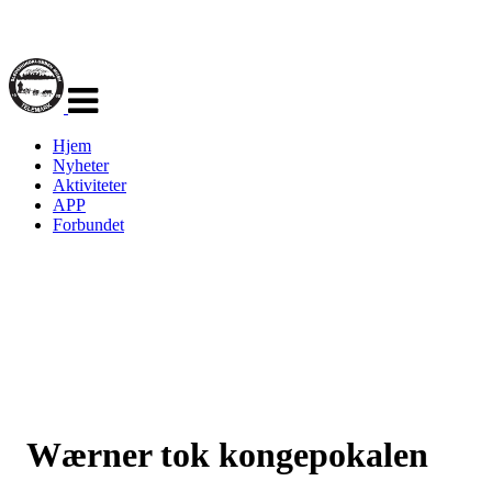
Veksle
navigasjon
Hjem
Nyheter
Aktiviteter
APP
Forbundet
Wærner tok kongepokalen