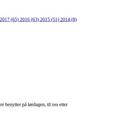
2017 (65)
2016 (63)
2015 (51)
2014 (8)
 benytter på lørdagen, til oss etter