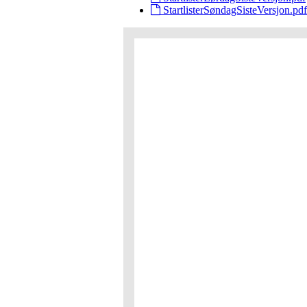
StartlisterSøndagSisteVersjon.pdf