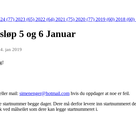
24 (77)
2023 (65)
2022 (64)
2021 (75)
2020 (77)
2019 (60)
2018 (60)
ksløp 5 og 6 Januar
n
4. jan 2019
g!
eller mail:
simenenger@hotmail.com
hvis du oppdager at noe er feil.
me startnummer begge dager. Dere må derfor levere inn startnummeret dere
k ved målseilet som dere kan legge startnummeret i.