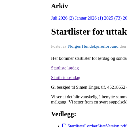
Arkiv
Juli 2026 (2)
Januar 2026 (1)
2025 (73)
20
Startlister for utta
Postet av
Norges Hundekjørerforbund
de
Her kommer startlister for lørdag og sønda
Startliste lørdag
Startliste søndag
Gi beskjed til Simen Enger, tlf. 45218652 
Vi ser at det blir vanskelig å benytte sam
målgang. Vi setter frem en svart søppelsek
Vedlegg:
StartlisterLørdagSisteVersjon.pdf