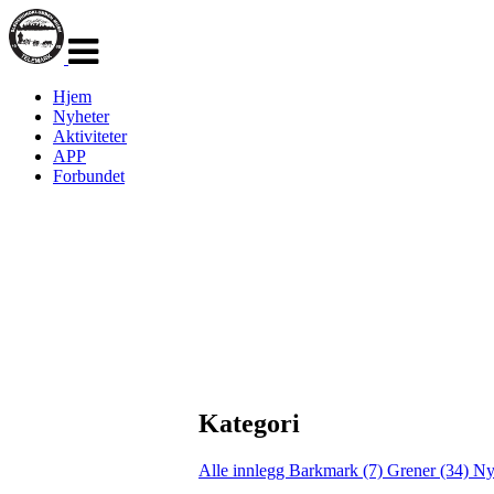
Veksle
navigasjon
Hjem
Nyheter
Aktiviteter
APP
Forbundet
Kategori
Alle innlegg
Barkmark (7)
Grener (34)
Ny