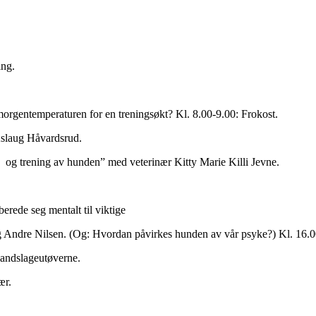
ing.
orgentemperaturen for en treningsøkt? Kl. 8.00-9.00: Frokost.
Aslaug Håvardsrud.
 og trening av hunden” med veterinær Kitty Marie Killi Jevne.
erede seg mentalt til viktige
ndre Nilsen. (Og: Hvordan påvirkes hunden av vår psyke?) Kl. 16.00: 
 landslageutøverne.
ær.