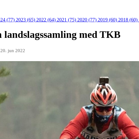
24 (77)
2023 (65)
2022 (64)
2021 (75)
2020 (77)
2019 (60)
2018 (60)
n landslagssamling med TKB
n
20. jun 2022