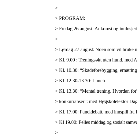
>
> PROGRAM:
> Fredag 26 august: Ankomst og innlosjer
>
> Lørdag 27 august: Noen som vil bruke m
> Kl. 9.00 : Treningsøkt uten hund, med 
> Kl. 10.30: “Skadeforebygging, ernæring
> Kl. 12.30-13.30: Lunch.
> Kl. 13.30: “Mental trening, Hvordan forb
> konkurranser”: med Høgskolelektor Dag A
> Kl. 17.00: Paneldebatt, med innspill fra
> Kl 19.00: Felles middag og sosialt samv
>