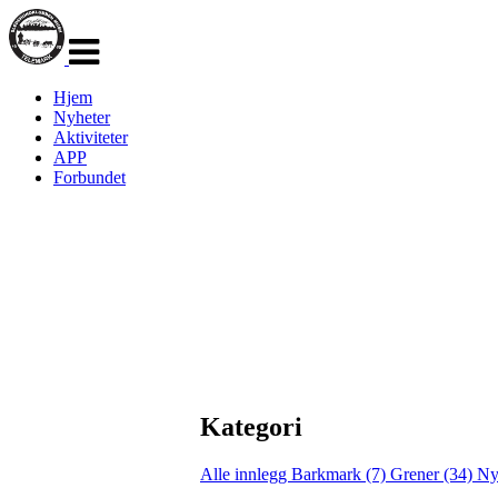
Veksle
navigasjon
Hjem
Nyheter
Aktiviteter
APP
Forbundet
Kategori
Alle innlegg
Barkmark (7)
Grener (34)
Ny