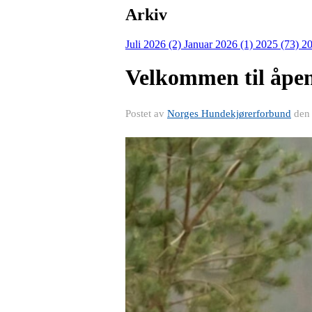
Arkiv
Juli 2026 (2)
Januar 2026 (1)
2025 (73)
20
Velkommen til åpe
Postet av
Norges Hundekjørerforbund
de