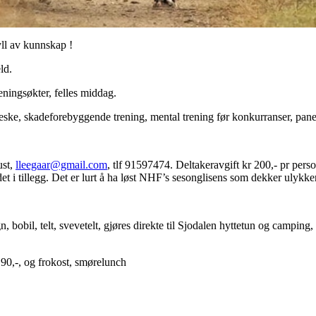
ll av kunnskap !
ld.
reningsøkter, felles middag.
e, skadeforebyggende trening, mental trening før konkurranser, paneld
ust,
lleegaar@gmail.com
, tlf 91597474. Deltakeravgift kr 200,- pr pers
 i tillegg. Det er lurt å ha løst NHF’s sesonglisens som dekker ulykker
, bobil, telt, svevetelt, gjøres direkte til Sjodalen hyttetun og campin
190,-, og frokost, smørelunch