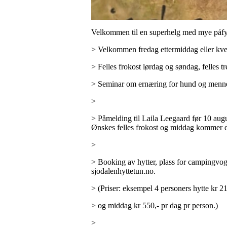
Velkommen til en superhelg med mye påfy
> Velkommen fredag ettermiddag eller kve
> Felles frokost lørdag og søndag, felles t
> Seminar om ernæring for hund og mennesk
>
> Påmelding til Laila Leegaard før 10 aug
Ønskes felles frokost og middag kommer det
>
> Booking av hytter, plass for campingvogn
sjodalenhyttetun.no.
> (Priser: eksempel 4 personers hytte kr 2
> og middag kr 550,- pr dag pr person.)
>