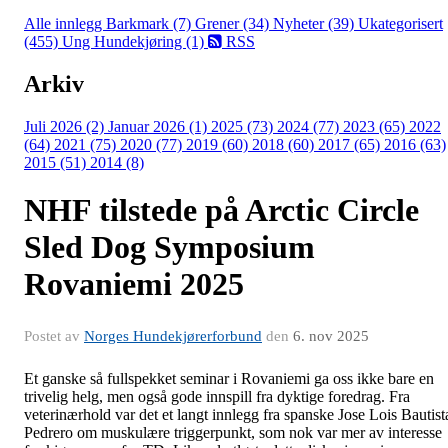
Alle innlegg
Barkmark (7)
Grener (34)
Nyheter (39)
Ukategorisert
(455)
Ung Hundekjøring (1)
RSS
Arkiv
Juli 2026 (2)
Januar 2026 (1)
2025 (73)
2024 (77)
2023 (65)
2022
(64)
2021 (75)
2020 (77)
2019 (60)
2018 (60)
2017 (65)
2016 (63)
2015 (51)
2014 (8)
NHF tilstede på Arctic Circle
Sled Dog Symposium
Rovaniemi 2025
Postet av
Norges Hundekjørerforbund
den
6. nov 2025
Et ganske så fullspekket seminar i Rovaniemi ga oss ikke bare en
trivelig helg, men også gode innspill fra dyktige foredrag. Fra
veterinærhold var det et langt innlegg fra spanske Jose Lois Bautist
Pedrero om muskulære triggerpunkt, som nok var mer av interesse