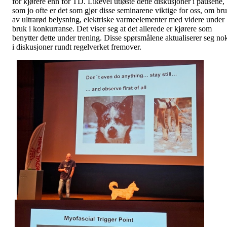
for kjørere enn for TD. Likevel utløste dette diskusjoner i pausene,
som jo ofte er det som gjør disse seminarene viktige for oss, om br
av ultrarød belysning, elektriske varmeelementer med videre under
bruk i konkurranse. Det viser seg at det allerede er kjørere som
benytter dette under trening. Disse spørsmålene aktualiserer seg no
i diskusjoner rundt regelverket fremover.