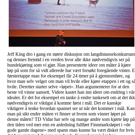
Jeff King dro i gang en større diskusjon om langdistansekonkurran
og dennes fremtid i en verden hvor alle ikke nødvendigvis ser på
hundekjøring som vi gjør. Han presenterte ideer om måter å kjøre
løp på som for så vidt allerede har vært forsøkt foregående vinter. 
førsteetappe man for eksempel får 24 timer på å gjennomføre, og
hvor man selv velger om man vil hvile eller kjøre etappen i ett og s
hvile. Deretter starter selve «løpet». Han argumenterer for at den
beste vil vinne uansett. Videre kastet han inn ideer om endring i vår
idealer. Er det for eksempel en tanke å endre tankesett om at det ik
nødvendigvis er viktigst å komme først i mål. Det er kanskje
viktigere å tenke hvordan spannet ser ut når det kommer i mål. Kan
man på sikt endre måten vi finner ut hvem som vinner løpet på
denne måten? TD Vidar har selv og mange andre som kjørte løp på
den tiden ved mer enn en anledning fullført Finnmarksløpet i «de
gode gamle dagene» med spann man kunne ha vært disket for hvis