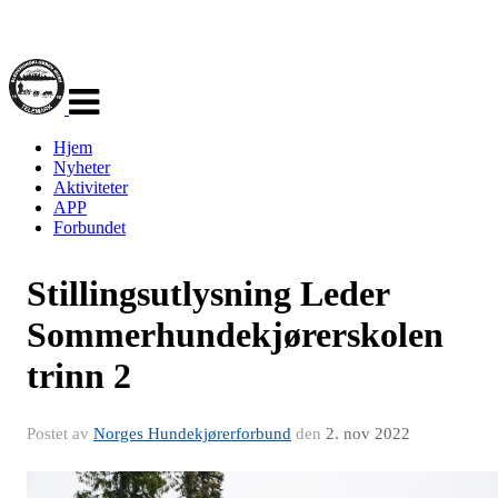
Veksle
navigasjon
Hjem
Nyheter
Aktiviteter
APP
Forbundet
Stillingsutlysning Leder
Sommerhundekjørerskolen
trinn 2
Postet av
Norges Hundekjørerforbund
den
2. nov 2022